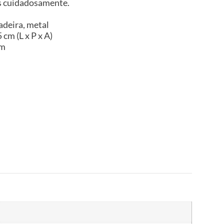
es cuidadosamente.
adeira, metal
cm (L x P x A)
im