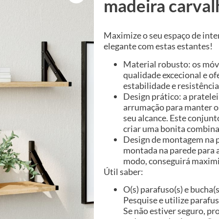
madeira carva
Maximize o seu espaço de inte
elegante com estas estantes!
Material robusto: os mó
qualidade excecional e o
estabilidade e resistênci
Design prático: a pratele
arrumação para manter os
seu alcance. Este conjunt
criar uma bonita combinaç
Design de montagem na pa
montada na parede para a
modo, conseguirá maximiz
Útil saber:
O(s) parafuso(s) e bucha(s
Pesquise e utilize parafu
Se não estiver seguro, pr