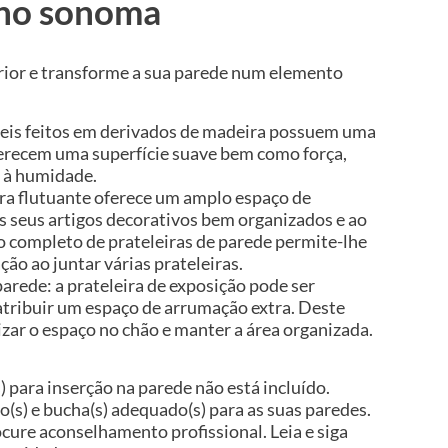
lho sonoma
rior e transforme a sua parede num elemento
veis feitos em derivados de madeira possuem uma
ferecem uma superfície suave bem como força,
a à humidade.
ira flutuante oferece um amplo espaço de
 seus artigos decorativos bem organizados e ao
o completo de prateleiras de parede permite-lhe
ão ao juntar várias prateleiras.
rede: a prateleira de exposição pode ser
tribuir um espaço de arrumação extra. Deste
ar o espaço no chão e manter a área organizada.
) para inserção na parede não está incluído.
so(s) e bucha(s) adequado(s) para as suas paredes.
ocure aconselhamento profissional. Leia e siga