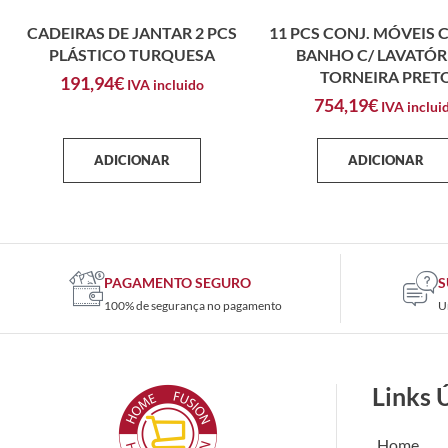
CADEIRAS DE JANTAR 2 PCS
11 PCS CONJ. MÓVEIS 
PLÁSTICO TURQUESA
BANHO C/ LAVATÓR
TORNEIRA PRET
191,94
€
IVA incluido
754,19
€
IVA inclui
ADICIONAR
ADICIONAR
PAGAMENTO SEGURO
S
100% de segurança no pagamento
U
Links 
Home