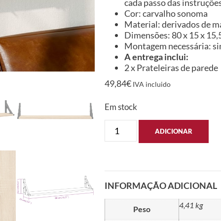
cada passo das instruçõ
Cor: carvalho sonoma
Material: derivados de m
Dimensões: 80 x 15 x 15,5 
Montagem necessária: s
A entrega inclui:
2 x Prateleiras de parede
49,84
€
IVA incluido
Em stock
ADICIONAR
INFORMAÇÃO ADICIONAL
4,41 kg
Peso