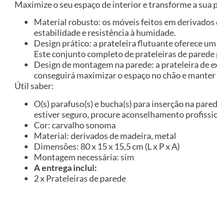
Maximize o seu espaço de interior e transforme a sua
Material robusto: os móveis feitos em derivado
estabilidade e resistência à humidade.
Design prático: a prateleira flutuante oferece u
Este conjunto completo de prateleiras de parede 
Design de montagem na parede: a prateleira de e
conseguirá maximizar o espaço no chão e manter 
Útil saber:
O(s) parafuso(s) e bucha(s) para inserção na pared
estiver seguro, procure aconselhamento profissio
Cor: carvalho sonoma
Material: derivados de madeira, metal
Dimensões: 80 x 15 x 15,5 cm (L x P x A)
Montagem necessária: sim
A entrega inclui:
2 x Prateleiras de parede