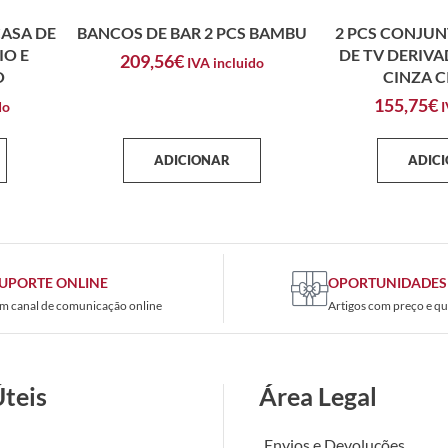
CASA DE
BANCOS DE BAR 2 PCS BAMBU
2 PCS CONJUN
IO E
DE TV DERIV
209,56
€
IVA incluido
O
CINZA 
155,75
€
do
I
ADICIONAR
ADIC
UPORTE ONLINE
OPORTUNIDADES
m canal de comunicação online
Artigos com preço e qu
Úteis
Área Legal
Envios e Devoluções