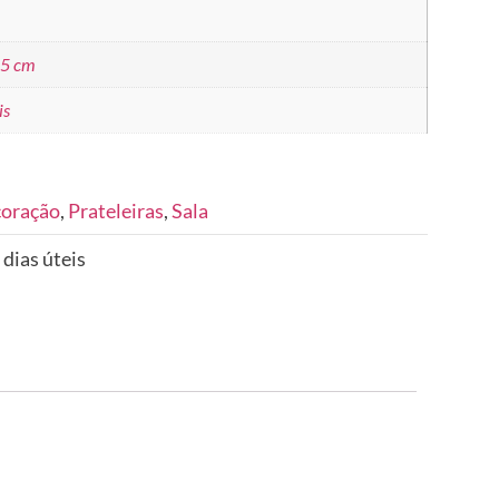
.5 cm
is
coração
,
Prateleiras
,
Sala
 dias úteis