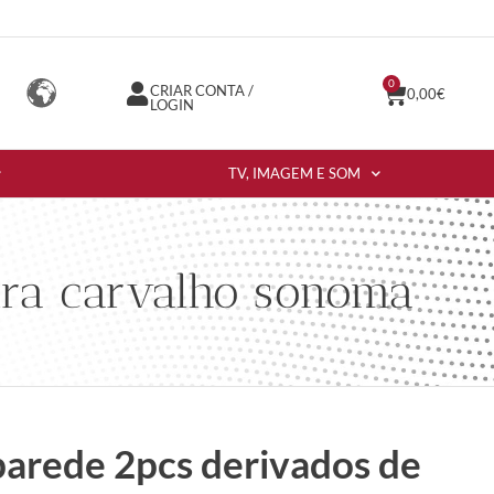
0
CRIAR CONTA /
0,00
€
LOGIN
TV, IMAGEM E SOM
eira carvalho sonoma
 parede 2pcs derivados de