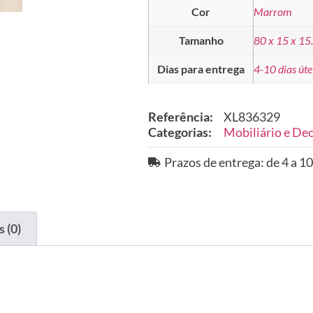
Cor
Marrom
Tamanho
80 x 15 x 15
Dias para entrega
4-10 dias úte
Referência:
XL836329
Categorias:
Mobiliário e De
Prazos de entrega: de 4 a 10
 (0)