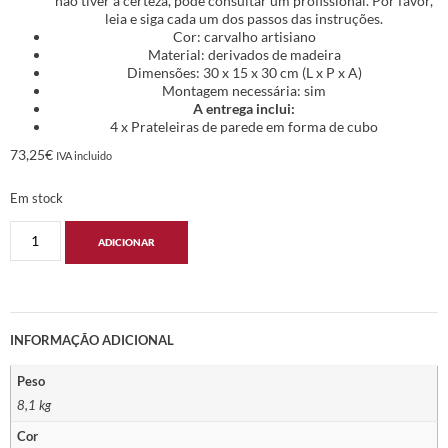
não tiver a certeza, pode consultar um profissional. Por favor,
leia e siga cada um dos passos das instruções.
Cor: carvalho artisiano
Material: derivados de madeira
Dimensões: 30 x 15 x 30 cm (L x P x A)
Montagem necessária: sim
A entrega inclui:
4 x Prateleiras de parede em forma de cubo
73,25
€
IVA incluido
Em stock
ADICIONAR
INFORMAÇÃO ADICIONAL
Peso
8,1 kg
Cor