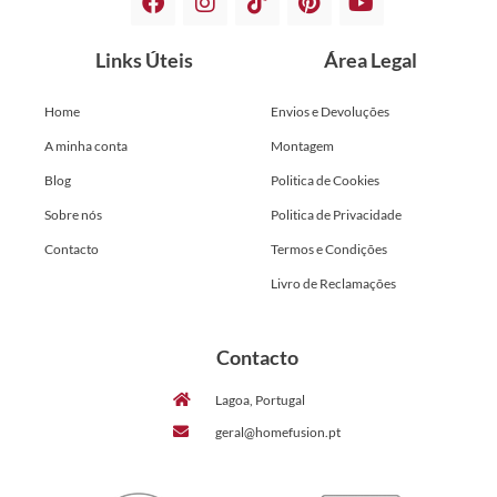
Links Úteis
Área Legal
Home
Envios e Devoluções
A minha conta
Montagem
Blog
Politica de Cookies
Sobre nós
Politica de Privacidade
Contacto
Termos e Condições
Livro de Reclamações
Contacto
Lagoa, Portugal
geral@homefusion.pt