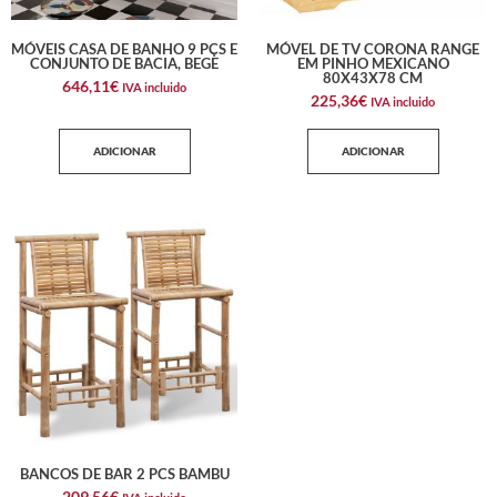
MÓVEIS CASA DE BANHO 9 PÇS E
MÓVEL DE TV CORONA RANGE
CONJUNTO DE BACIA, BEGE
EM PINHO MEXICANO
80X43X78 CM
646,11
€
IVA incluido
225,36
€
IVA incluido
ADICIONAR
ADICIONAR
BANCOS DE BAR 2 PCS BAMBU
209,56
€