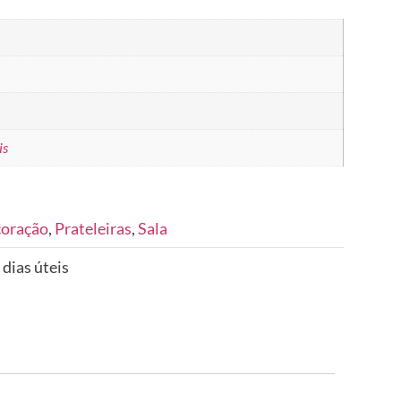
is
coração
,
Prateleiras
,
Sala
 dias úteis