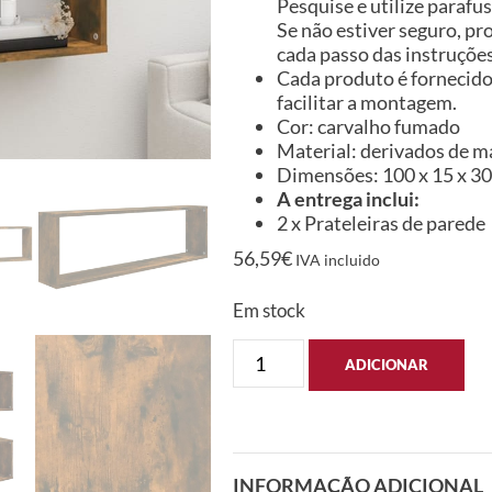
Pesquise e utilize parafu
Se não estiver seguro, pr
cada passo das instruçõ
Cada produto é fornecido
facilitar a montagem.
Cor: carvalho fumado
Material: derivados de m
Dimensões: 100 x 15 x 30 
A entrega inclui:
2 x Prateleiras de parede
56,59
€
IVA incluido
Em stock
ADICIONAR
INFORMAÇÃO ADICIONAL