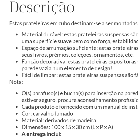
Descrição
Estas prateleiras em cubo destinam-se a ser montadas
Material durável: estas prateleiras suspensas s
uma superfície suave bem como força, estabilidad
Espaço de arrumação suficiente: estas prateleir
seus livros, prémios, coleções, ornamentos, etc.
Função decorativa: estas prateleiras expositora
parede vazia num elemento de design!
Fácil de limpar: estas prateleiras suspensas são
Nota:
O(s) parafuso(s) e bucha(s) para inserção na pared
estiver seguro, procure aconselhamento profissio
Cada produto é fornecido com um manual de instr
Cor: carvalho fumado
Material: derivados de madeira
Dimensões: 100 x 15 x 30 cm (L x P x A)
A entrega inclui: