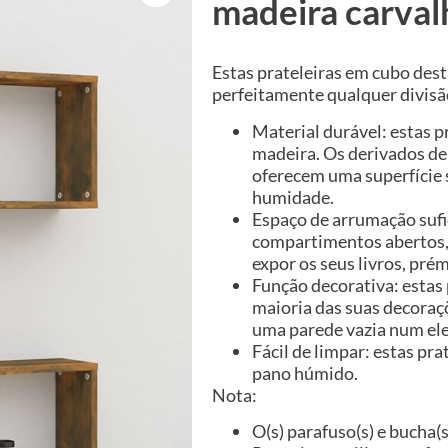
madeira carva
Estas prateleiras em cubo des
perfeitamente qualquer divisã
Material durável: estas p
madeira. Os derivados de
oferecem uma superfície s
humidade.
Espaço de arrumação sufi
compartimentos abertos, 
expor os seus livros, pré
Função decorativa: estas 
maioria das suas decoraç
uma parede vazia num el
Fácil de limpar: estas pr
pano húmido.
Nota:
O(s) parafuso(s) e bucha(s