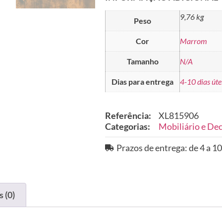
9,76 kg
Peso
Cor
Marrom
Tamanho
N/A
Dias para entrega
4-10 dias úte
Referência:
XL815906
Categorias:
Mobiliário e De
Prazos de entrega: de 4 a 10
 (0)