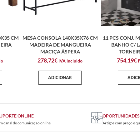
0X35 CM
MESA CONSOLA 140X35X76 CM
11 PCS CONJ. 
EIRA
MADEIRA DE MANGUEIRA
BANHO C/ L
MACIÇA ÁSPERA
TORNEIR
278,72
€
754,19
€
do
IVA incluido
I
ADICIONAR
ADIC
UPORTE ONLINE
OPORTUNIDADES
m canal de comunicação online
Artigos com preço e qu