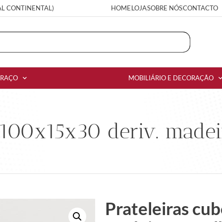
AL CONTINENTAL)
HOME
LOJA
SOBRE NÓS
CONTACTO
RRAÇO
MOBILIÁRIO E DECORAÇÃO
s 100x15x30 deriv. made
Prateleiras cu