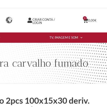
0
CRIAR CONTA /
0,00
€
LOGIN
TV, IMAGEM E SOM
ira carvalho fumado
bo 2pcs 100x15x30 deriv.