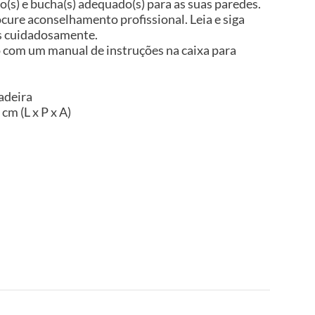
so(s) e bucha(s) adequado(s) para as suas paredes.
ocure aconselhamento profissional. Leia e siga
es cuidadosamente.
 com um manual de instruções na caixa para
adeira
cm (L x P x A)