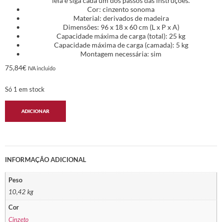
leia e siga cada um dos passos das instruções.
Cor: cinzento sonoma
Material: derivados de madeira
Dimensões: 96 x 18 x 60 cm (L x P x A)
Capacidade máxima de carga (total): 25 kg
Capacidade máxima de carga (camada): 5 kg
Montagem necessária: sim
75,84
€
IVA incluido
Só 1 em stock
ADICIONAR
INFORMAÇÃO ADICIONAL
Peso
10,42 kg
Cor
Cinzeto