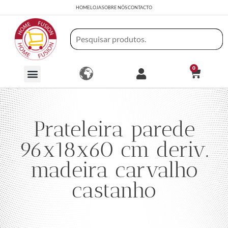
HOME
LOJA
SOBRE NÓS
CONTACTO
0
Prateleira parede
96x18x60 cm deriv.
madeira carvalho
castanho