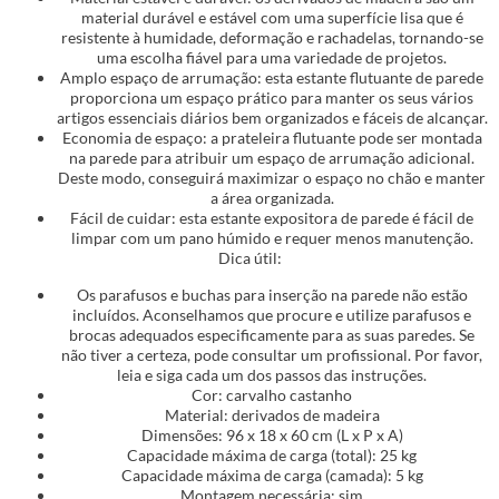
material durável e estável com uma superfície lisa que é
resistente à humidade, deformação e rachadelas, tornando-se
uma escolha fiável para uma variedade de projetos.
Amplo espaço de arrumação: esta estante flutuante de parede
proporciona um espaço prático para manter os seus vários
artigos essenciais diários bem organizados e fáceis de alcançar.
Economia de espaço: a prateleira flutuante pode ser montada
na parede para atribuir um espaço de arrumação adicional.
Deste modo, conseguirá maximizar o espaço no chão e manter
a área organizada.
Fácil de cuidar: esta estante expositora de parede é fácil de
limpar com um pano húmido e requer menos manutenção.
Dica útil:
Os parafusos e buchas para inserção na parede não estão
incluídos. Aconselhamos que procure e utilize parafusos e
brocas adequados especificamente para as suas paredes. Se
não tiver a certeza, pode consultar um profissional. Por favor,
leia e siga cada um dos passos das instruções.
Cor: carvalho castanho
Material: derivados de madeira
Dimensões: 96 x 18 x 60 cm (L x P x A)
Capacidade máxima de carga (total): 25 kg
Capacidade máxima de carga (camada): 5 kg
Montagem necessária: sim