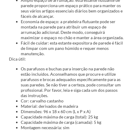
Amplo espaço de arrumação: esta estante flutuante de
parede proporciona um espaço prático para manter os
seus vários artigos essenciais diários bem organizados e
fáceis de alcançar.
Economia de espaço: a prateleira flutuante pode ser
montada na parede para atribuir um espaço de
arrumação adicional. Deste modo, conseguirá
maximizar o espaço no chão e manter a área organizada.
Fácil de cuidar: esta estante expositora de parede é fácil
de limpar com um pano húmido e requer menos
manutenção.
Dica útil:
Os parafusos e buchas para inserção na parede não
estão incluídos. Aconselhamos que procure e utilize
parafusos e brocas adequados especificamente para as
suas paredes. Se não tiver a certeza, pode consultar um
profissional. Por favor, leia e siga cada um dos passos
das instruções.
Cor: carvalho castanho
Material: derivados de madeira
Dimensões: 96 x 18 x 60 cm (L x P x A)
Capacidade máxima de carga (total): 25 kg
Capacidade máxima de carga (camada): 5 kg
Montagem necessária: sim