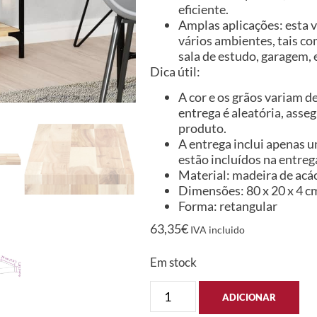
eficiente.
Amplas aplicações: esta v
vários ambientes, tais co
sala de estudo, garagem, 
Dica útil:
A cor e os grãos variam d
entrega é aleatória, asse
produto.
A entrega inclui apenas u
estão incluídos na entreg
Material: madeira de acác
Dimensões: 80 x 20 x 4 cm 
Forma: retangular
63,35
€
IVA incluido
Em stock
ADICIONAR