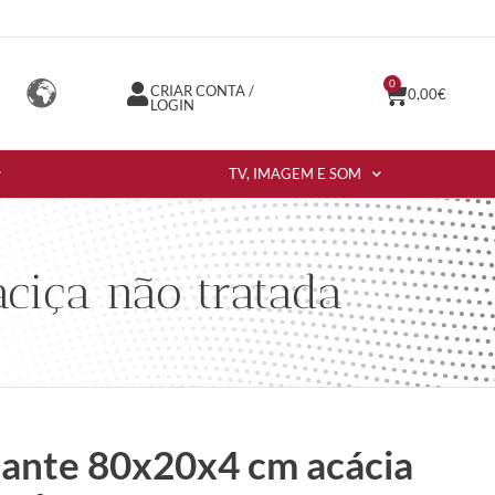
0
CRIAR CONTA /
0,00
€
LOGIN
TV, IMAGEM E SOM
ciça não tratada
tuante 80x20x4 cm acácia