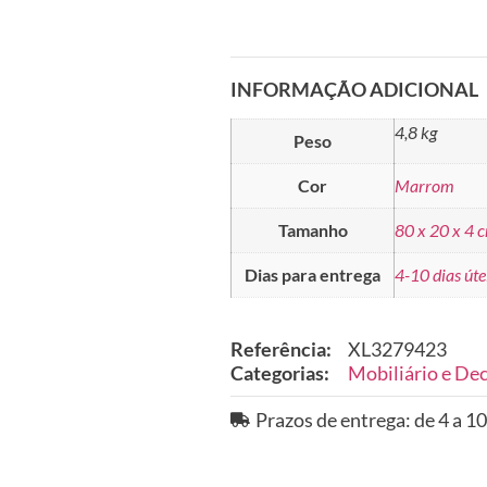
INFORMAÇÃO ADICIONAL
4,8 kg
Peso
Cor
Marrom
Tamanho
80 x 20 x 4 
Dias para entrega
4-10 dias úte
Referência:
XL3279423
Categorias:
Mobiliário e De
Prazos de entrega: de 4 a 10