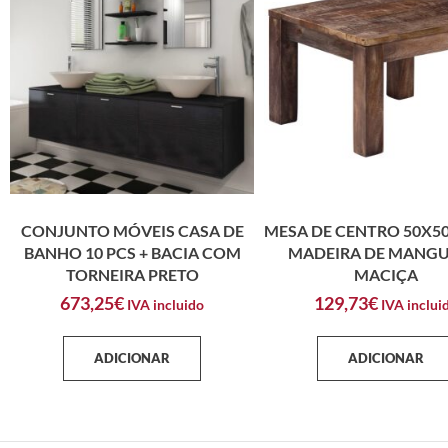
CONJUNTO MÓVEIS CASA DE
MESA DE CENTRO 50X5
BANHO 10 PCS + BACIA COM
MADEIRA DE MANGU
TORNEIRA PRETO
MACIÇA
673,25
€
129,73
€
IVA incluido
IVA inclui
ADICIONAR
ADICIONAR