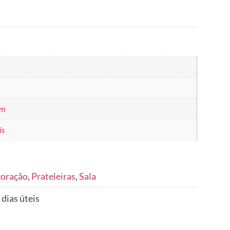
cm
is
coração
,
Prateleiras
,
Sala
 dias úteis