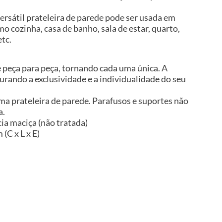
ersátil prateleira de parede pode ser usada em
mo cozinha, casa de banho, sala de estar, quarto,
etc.
e peça para peça, tornando cada uma única. A
gurando a exclusividade e a individualidade do seu
ma prateleira de parede. Parafusos e suportes não
a.
ia maciça (não tratada)
(C x L x E)