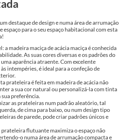
tada
num destaque de design e numa área de arrumação
de espaço para o seu espaço habitacional com esta
a!
l: a madeira maciça de acácia maciça é conhecida
abilidade. As suas cores diversas e os padrões do
 uma aparência atraente. Com excelente
 às intempéries, é ideal para a confeção de
terior.
sta prateleira é feita em madeira de acácia não
nter a sua cor natural ou personalizá-la com tinta
 sua preferência.
izar as prateleiras num padrão aleatório, tal
querda, de cima para baixo, ou num design tipo
eleiras de parede, pode criar padrões únicos e
 prateleira flutuante maximiza o espaço não
vertendo-o numa área de arrumação compacta e