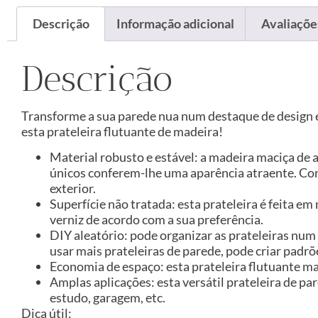
Descrição
Informação adicional
Avaliações
Descrição
Transforme a sua parede nua num destaque de design e
esta prateleira flutuante de madeira!
Material robusto e estável: a madeira maciça de a
únicos conferem-lhe uma aparência atraente. Com e
exterior.
Superfície não tratada: esta prateleira é feita em
verniz de acordo com a sua preferência.
DIY aleatório: pode organizar as prateleiras num 
usar mais prateleiras de parede, pode criar padrõ
Economia de espaço: esta prateleira flutuante m
Amplas aplicações: esta versátil prateleira de pa
estudo, garagem, etc.
Dica útil: