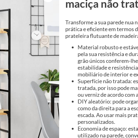
maciça não tra
Transforme a sua parede nua 
prática e eficiente em termos 
prateleira flutuante de madeir
Material robusto e estáve
pela sua resistência e dur
grão únicos conferem-lhe
estabilidade e resistência
mobiliário de interior e ex
Superfície não tratada: e
tratada, por isso pode ma
ou verniz de acordo com a
DIY aleatório: pode organ
como da direita para a es
escada. Ao usar mais prat
personalizados.
Economia de espaço: esta
utilizado na parede, con