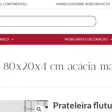
AL CONTINENTAL)
HOME
LOJA
SOBRE NÓS
CONTACTO
RRAÇO
MOBILIÁRIO E DECORAÇÃO
te 80x20x4 cm acácia ma
Prateleira flu