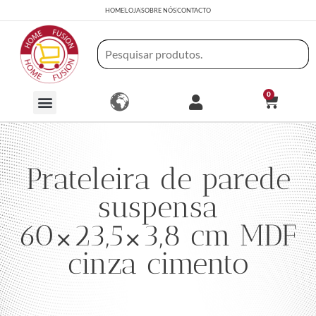
HOME
LOJA
SOBRE NÓS
CONTACTO
0
Prateleira de parede
suspensa
60×23,5×3,8 cm MDF
cinza cimento