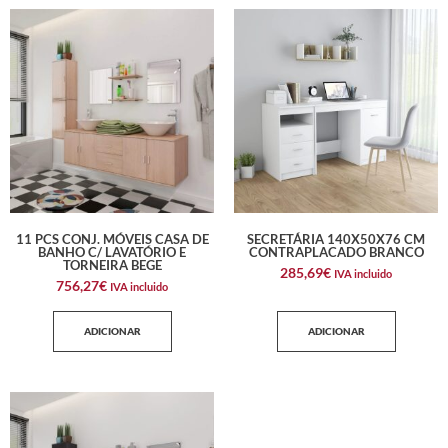
11 PCS CONJ. MÓVEIS CASA DE
SECRETÁRIA 140X50X76 CM
BANHO C/ LAVATÓRIO E
CONTRAPLACADO BRANCO
TORNEIRA BEGE
285,69
€
IVA incluido
756,27
€
IVA incluido
ADICIONAR
ADICIONAR