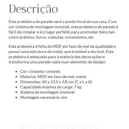
Descrição
Esta prateleira de parede será o ponto focal da sua casa. Com
um sistema de montagem invisível, esta prateleira de parede é
fácil de instalar e é o lugar perfeito para acomodar itens tais
como prémios, livros, coleções, ornamentos, etc.
Esta prateleira é feita de MDF em favo de mel de qualidade e
possui uma estrutura de metal, que é estável e durável. Esta
prateleira é adequada para a maioria das decorações e
transforma uma parede vazia num elemento de design!
Cor: cinzento-cimento
Material: MDF em favo de mel, metal
Dimensões: 60 x 23,5 x 3,8 cm (C x L x A)
Capacidade máxima de carga: 7 kg
Sistema de montagem invisível
Montagem necessária: sim