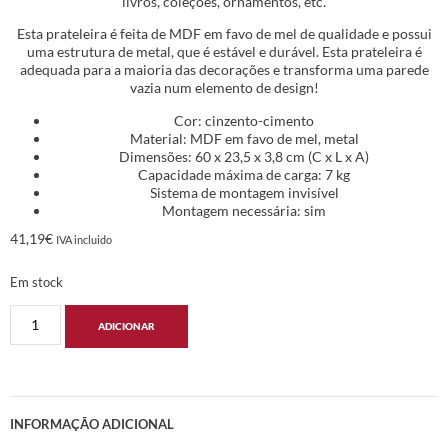
livros, coleções, ornamentos, etc.
Esta prateleira é feita de MDF em favo de mel de qualidade e possui
uma estrutura de metal, que é estável e durável. Esta prateleira é
adequada para a maioria das decorações e transforma uma parede
vazia num elemento de design!
Cor: cinzento-cimento
Material: MDF em favo de mel, metal
Dimensões: 60 x 23,5 x 3,8 cm (C x L x A)
Capacidade máxima de carga: 7 kg
Sistema de montagem invisível
Montagem necessária: sim
41,19
€
IVA incluido
Em stock
ADICIONAR
INFORMAÇÃO ADICIONAL