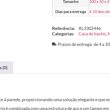
Tamanho
100 x 50 x 4
Dias para entrega
4-10 dias úte
Referência:
XL3302446
Categorias:
Casa de banho
,
M
Prazos de entrega: de 4 a 10
 (0)
nte à parede, proporcionando uma solução elegante e que e
tório é combinada com uma estrutura de aço e um tampo em 