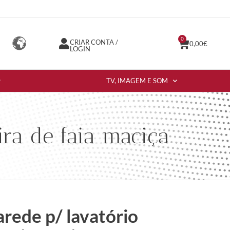
0
CRIAR CONTA /
0,00
€
LOGIN
TV, IMAGEM E SOM
ira de faia maciça
arede p/ lavatório