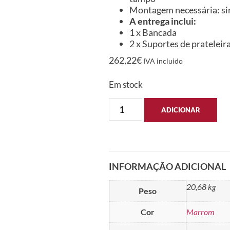
Montagem necessária: s
A entrega inclui:
1 x Bancada
2 x Suportes de prateleir
262,22
€
IVA incluido
Em stock
ADICIONAR
INFORMAÇÃO ADICIONAL
20,68 kg
Peso
Cor
Marrom