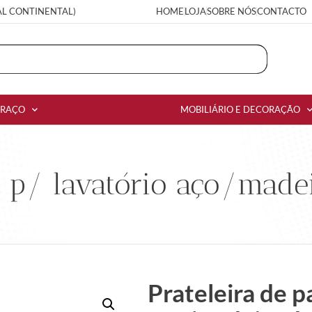
AL CONTINENTAL)
HOME
LOJA
SOBRE NÓS
CONTACTO
RRAÇO
MOBILIÁRIO E DECORAÇÃO
e p/ lavatório aço/made
Prateleira de p