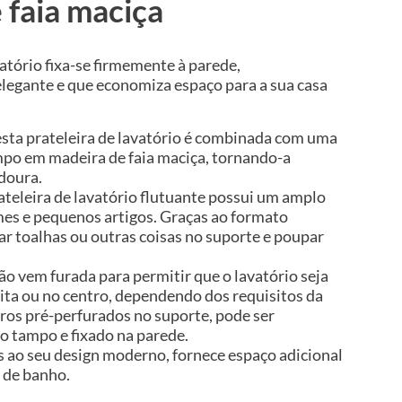
 faia maciça
vatório fixa-se firmemente à parede,
egante e que economiza espaço para a sua casa
esta prateleira de lavatório é combinada com uma
mpo em madeira de faia maciça, tornando-a
adoura.
ateleira de lavatório flutuante possui um amplo
es e pequenos artigos. Graças ao formato
ar toalhas ou outras coisas no suporte e poupar
não vem furada para permitir que o lavatório seja
ita ou no centro, dependendo dos requisitos da
uros pré-perfurados no suporte, pode ser
 tampo e fixado na parede.
s ao seu design moderno, fornece espaço adicional
s de banho.