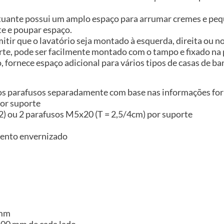
lutuante possui um amplo espaço para arrumar cremes e peq
te e poupar espaço.
mitir que o lavatório seja montado à esquerda, direita ou 
rte, pode ser facilmente montado com o tampo e fixado na 
 fornece espaço adicional para vários tipos de casas de ba
 os parafusos separadamente com base nas informações for
por suporte
) ou 2 parafusos M5x20 (T = 2,5/4cm) por suporte
mento envernizado
 mm
 100 mm de cada lado