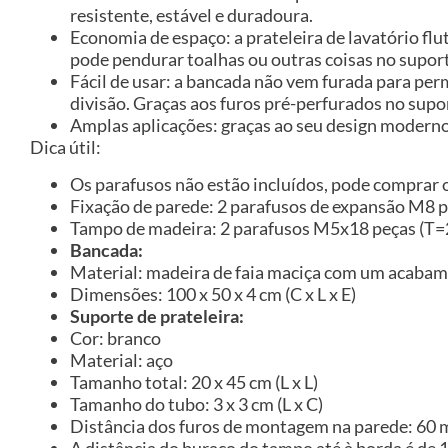
resistente, estável e duradoura.
Economia de espaço: a prateleira de lavatório f
pode pendurar toalhas ou outras coisas no supor
Fácil de usar: a bancada não vem furada para per
divisão. Graças aos furos pré-perfurados no supo
Amplas aplicações: graças ao seu design moderno,
Dica útil:
Os parafusos não estão incluídos, pode comprar
Fixação de parede: 2 parafusos de expansão M8 
Tampo de madeira: 2 parafusos M5x18 peças (T=2
Bancada:
Material: madeira de faia maciça com um acaba
Dimensões: 100 x 50 x 4 cm (C x L x E)
Suporte de prateleira:
Cor: branco
Material: aço
Tamanho total: 20 x 45 cm (L x L)
Tamanho do tubo: 3 x 3 cm (L x C)
Distância dos furos de montagem na parede: 60
A distância do buraco do tampo até à borda é de