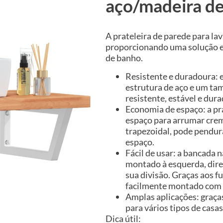
aço/madeira de
A prateleira de parede para la
proporcionando uma solução el
de banho.
Resistente e duradoura: 
estrutura de aço e um ta
resistente, estável e dur
Economia de espaço: a pr
espaço para arrumar crem
trapezoidal, pode pendur
espaço.
Fácil de usar: a bancada 
montado à esquerda, dire
sua divisão. Graças aos f
facilmente montado com o
Amplas aplicações: graça
para vários tipos de casa
Dica útil: