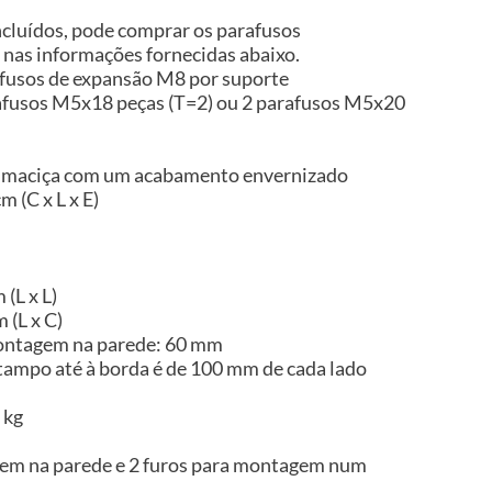
ncluídos, pode comprar os parafusos
nas informações fornecidas abaixo.
afusos de expansão M8 por suporte
afusos M5x18 peças (T=2) ou 2 parafusos M5x20
ia maciça com um acabamento envernizado
 (C x L x E)
(L x L)
 (L x C)
montagem na parede: 60 mm
 tampo até à borda é de 100 mm de cada lado
 kg
em na parede e 2 furos para montagem num