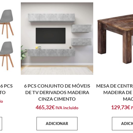
6 PCS
6 PCS CONJUNTO DE MÓVEIS
MESA DE CENTR
TO
DE TV DERIVADOS MADEIRA
MADEIRA DE
CINZA CIMENTO
MAC
do
465,32
€
129,73
€
IVA incluido
I
ADICIONAR
ADIC