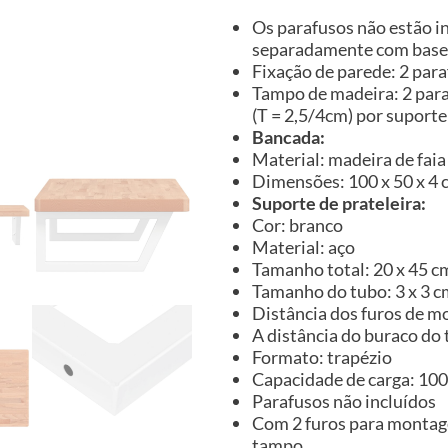
Os parafusos não estão i
separadamente com base 
Fixação de parede: 2 par
Tampo de madeira: 2 par
(T = 2,5/4cm) por suporte
Bancada:
Material: madeira de fa
Dimensões: 100 x 50 x 4 cm
Suporte de prateleira:
Cor: branco
Material: aço
Tamanho total: 20 x 45 cm 
Tamanho do tubo: 3 x 3 cm
Distância dos furos de 
A distância do buraco do
Formato: trapézio
Capacidade de carga: 100
Parafusos não incluídos
Com 2 furos para montag
tampo