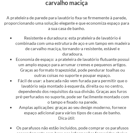
carvalho maciça
A prateleira de parede para lavatório fixa-se firmemente à parede,
proporcionando uma solução elegante e que economiza espaço para
a sua casa de banho.
Resistente e duradoura: esta prateleira de lavatório é
combinada com uma estrutura de aço e um tampo em madeira
de carvalho maciça, tornando-a resistente, estável e
duradoura.
Economia de espaço: a prateleira de lavatório flutuante possui
um amplo espaço para arrumar cremes e pequenos artigos.
Graças ao formato trapezoidal, pode pendurar toalhas ou
outras coisas no suporte e poupar espaço.
Fácil de usar: a bancada não vem furada para permitir que o
lavatório seja montado à esquerda, direita ou no centro,
dependendo dos requisitos da sua divisão. Graças aos furos
pré-perfurados no suporte, pode ser facilmente montado com
o tampo e fixado na parede.
Amplas aplicações: graças ao seu design moderno, fornece
espaço adicional para vários tipos de casas de banho.
Dica útil:
Os parafusos não estão incluídos, pode comprar os parafusos