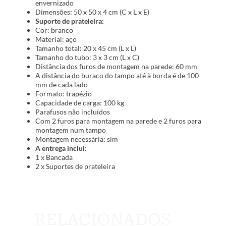
envernizado
Dimensões: 50 x 50 x 4 cm (C x L x E)
Suporte de prateleira:
Cor: branco
Material: aço
Tamanho total: 20 x 45 cm (L x L)
Tamanho do tubo: 3 x 3 cm (L x C)
Distância dos furos de montagem na parede: 60 mm
A distância do buraco do tampo até à borda é de 100
mm de cada lado
Formato: trapézio
Capacidade de carga: 100 kg
Parafusos não incluídos
Com 2 furos para montagem na parede e 2 furos para
montagem num tampo
Montagem necessária: sim
A entrega inclui:
1 x Bancada
2 x Suportes de prateleira