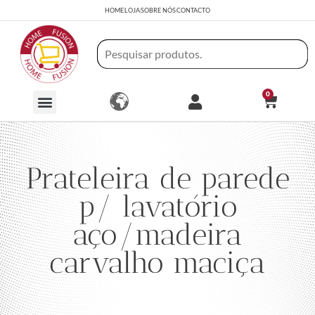
HOME
LOJA
SOBRE NÓS
CONTACTO
0
Prateleira de parede
p/ lavatório
aço/madeira
carvalho maciça