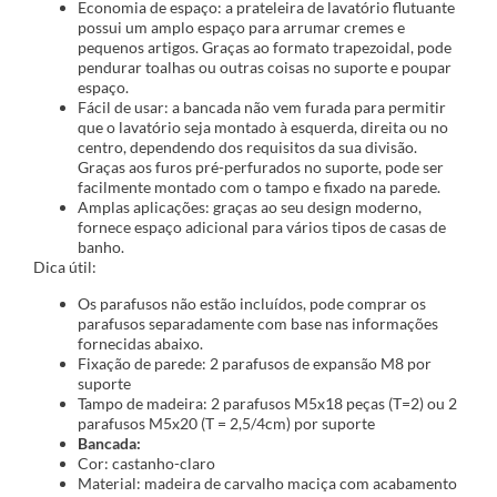
Economia de espaço: a prateleira de lavatório flutuante
possui um amplo espaço para arrumar cremes e
pequenos artigos. Graças ao formato trapezoidal, pode
pendurar toalhas ou outras coisas no suporte e poupar
espaço.
Fácil de usar: a bancada não vem furada para permitir
que o lavatório seja montado à esquerda, direita ou no
centro, dependendo dos requisitos da sua divisão.
Graças aos furos pré-perfurados no suporte, pode ser
facilmente montado com o tampo e fixado na parede.
Amplas aplicações: graças ao seu design moderno,
fornece espaço adicional para vários tipos de casas de
banho.
Dica útil:
Os parafusos não estão incluídos, pode comprar os
parafusos separadamente com base nas informações
fornecidas abaixo.
Fixação de parede: 2 parafusos de expansão M8 por
suporte
Tampo de madeira: 2 parafusos M5x18 peças (T=2) ou 2
parafusos M5x20 (T = 2,5/4cm) por suporte
Bancada:
Cor: castanho-claro
Material: madeira de carvalho maciça com acabamento