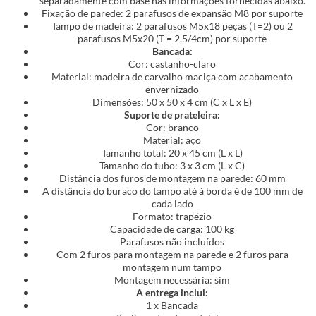
separadamente com base nas informações fornecidas abaixo.
Fixação de parede: 2 parafusos de expansão M8 por suporte
Tampo de madeira: 2 parafusos M5x18 peças (T=2) ou 2
parafusos M5x20 (T = 2,5/4cm) por suporte
Bancada:
Cor: castanho-claro
Material: madeira de carvalho maciça com acabamento
envernizado
Dimensões: 50 x 50 x 4 cm (C x L x E)
Suporte de prateleira:
Cor: branco
Material: aço
Tamanho total: 20 x 45 cm (L x L)
Tamanho do tubo: 3 x 3 cm (L x C)
Distância dos furos de montagem na parede: 60 mm
A distância do buraco do tampo até à borda é de 100 mm de
cada lado
Formato: trapézio
Capacidade de carga: 100 kg
Parafusos não incluídos
Com 2 furos para montagem na parede e 2 furos para
montagem num tampo
Montagem necessária: sim
A entrega inclui:
1 x Bancada