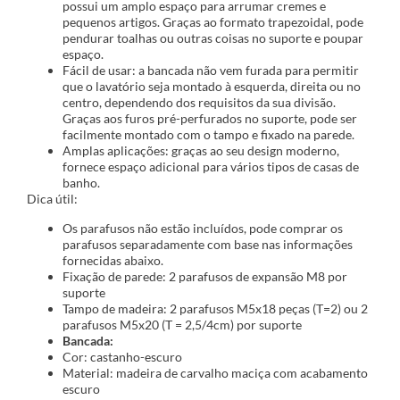
possui um amplo espaço para arrumar cremes e
pequenos artigos. Graças ao formato trapezoidal, pode
pendurar toalhas ou outras coisas no suporte e poupar
espaço.
Fácil de usar: a bancada não vem furada para permitir
que o lavatório seja montado à esquerda, direita ou no
centro, dependendo dos requisitos da sua divisão.
Graças aos furos pré-perfurados no suporte, pode ser
facilmente montado com o tampo e fixado na parede.
Amplas aplicações: graças ao seu design moderno,
fornece espaço adicional para vários tipos de casas de
banho.
Dica útil:
Os parafusos não estão incluídos, pode comprar os
parafusos separadamente com base nas informações
fornecidas abaixo.
Fixação de parede: 2 parafusos de expansão M8 por
suporte
Tampo de madeira: 2 parafusos M5x18 peças (T=2) ou 2
parafusos M5x20 (T = 2,5/4cm) por suporte
Bancada:
Cor: castanho-escuro
Material: madeira de carvalho maciça com acabamento
escuro