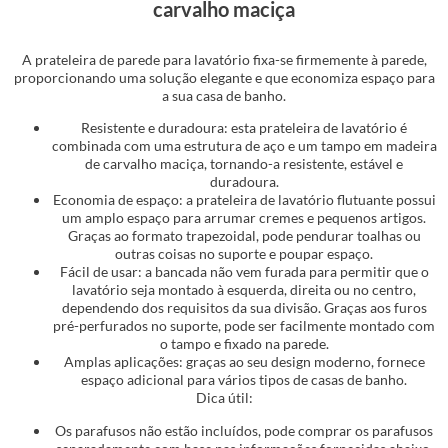
carvalho maciça
A prateleira de parede para lavatório fixa-se firmemente à parede,
proporcionando uma solução elegante e que economiza espaço para
a sua casa de banho.
Resistente e duradoura: esta prateleira de lavatório é
combinada com uma estrutura de aço e um tampo em madeira
de carvalho maciça, tornando-a resistente, estável e
duradoura.
Economia de espaço: a prateleira de lavatório flutuante possui
um amplo espaço para arrumar cremes e pequenos artigos.
Graças ao formato trapezoidal, pode pendurar toalhas ou
outras coisas no suporte e poupar espaço.
Fácil de usar: a bancada não vem furada para permitir que o
lavatório seja montado à esquerda, direita ou no centro,
dependendo dos requisitos da sua divisão. Graças aos furos
pré-perfurados no suporte, pode ser facilmente montado com
o tampo e fixado na parede.
Amplas aplicações: graças ao seu design moderno, fornece
espaço adicional para vários tipos de casas de banho.
Dica útil:
Os parafusos não estão incluídos, pode comprar os parafusos