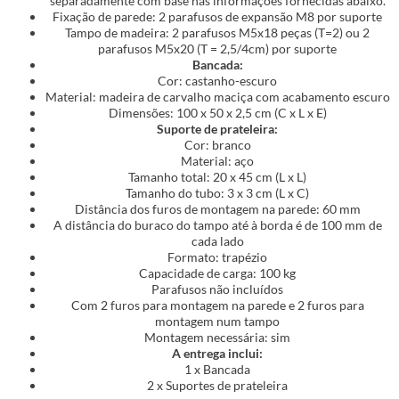
separadamente com base nas informações fornecidas abaixo.
Fixação de parede: 2 parafusos de expansão M8 por suporte
Tampo de madeira: 2 parafusos M5x18 peças (T=2) ou 2
parafusos M5x20 (T = 2,5/4cm) por suporte
Bancada:
Cor: castanho-escuro
Material: madeira de carvalho maciça com acabamento escuro
Dimensões: 100 x 50 x 2,5 cm (C x L x E)
Suporte de prateleira:
Cor: branco
Material: aço
Tamanho total: 20 x 45 cm (L x L)
Tamanho do tubo: 3 x 3 cm (L x C)
Distância dos furos de montagem na parede: 60 mm
A distância do buraco do tampo até à borda é de 100 mm de
cada lado
Formato: trapézio
Capacidade de carga: 100 kg
Parafusos não incluídos
Com 2 furos para montagem na parede e 2 furos para
montagem num tampo
Montagem necessária: sim
A entrega inclui:
1 x Bancada
2 x Suportes de prateleira