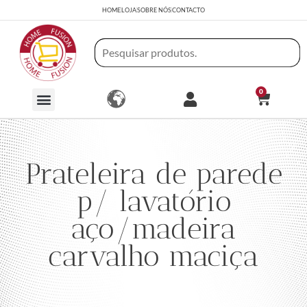
HOME
LOJA
SOBRE NÓS
CONTACTO
0
Prateleira de parede
p/ lavatório
aço/madeira
carvalho maciça