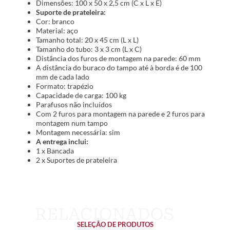
Dimensões: 100 x 50 x 2,5 cm (C x L x E)
Suporte de prateleira:
Cor: branco
Material: aço
Tamanho total: 20 x 45 cm (L x L)
Tamanho do tubo: 3 x 3 cm (L x C)
Distância dos furos de montagem na parede: 60 mm
A distância do buraco do tampo até à borda é de 100
mm de cada lado
Formato: trapézio
Capacidade de carga: 100 kg
Parafusos não incluídos
Com 2 furos para montagem na parede e 2 furos para
montagem num tampo
Montagem necessária: sim
A entrega inclui:
1 x Bancada
2 x Suportes de prateleira
SELEÇÃO DE PRODUTOS