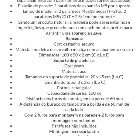
separadamente com base nas informações fornecidas abaixo.
Fixação de parede: 2 parafusos de expansão M8 por suporte
Tampo de madeira: 2 parafusos M5x18 peças (T=2) ou 2
parafusos M5x20 (T = 2,5/4cm) por suporte
Sendo um produto natural, a madeira pode apresentar nós e
imperfeições que preenchemos com enchimentos pretos para
garantir uma aparência suave.
Bancada:
Cor: castanho-escuro
Material: madeira de carvalho maciça com acabamento escuro
Dimensões: 100 x 50 x 2 cm (C x L x E)
Suporte de prateleira:
Cor: preto
Material: aço
Tamanho do suporte de prateleira: 20 x 45 cm (L x C)
Tamanho do tubo: 3 x 3 cm (L x C)
Forma: retangular
Capacidade de carga: 100 kg
Distância dos furos de montagem na parede: 60 mm
A distância do buraco do tampo até à borda é de 60 mm de
cada lado
Com 2 furos para montagem na parede e 2 furos para
montagem num tampo
Parafusos não incluídos
Montagem necessária: sim