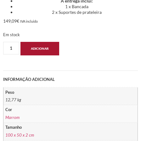
A entrega inclui:
1 x Bancada
2 x Suportes de prateleira
149,09
€
IVA incluido
Em stock
ADICIONAR
INFORMAÇÃO ADICIONAL
Peso
12,77 kg
Cor
Marrom
Tamanho
100 x 50 x 2 cm