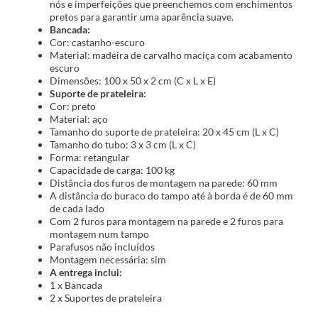
nós e imperfeições que preenchemos com enchimentos
pretos para garantir uma aparência suave.
Bancada:
Cor: castanho-escuro
Material: madeira de carvalho maciça com acabamento
escuro
Dimensões: 100 x 50 x 2 cm (C x L x E)
Suporte de prateleira:
Cor: preto
Material: aço
Tamanho do suporte de prateleira: 20 x 45 cm (L x C)
Tamanho do tubo: 3 x 3 cm (L x C)
Forma: retangular
Capacidade de carga: 100 kg
Distância dos furos de montagem na parede: 60 mm
A distância do buraco do tampo até à borda é de 60 mm
de cada lado
Com 2 furos para montagem na parede e 2 furos para
montagem num tampo
Parafusos não incluídos
Montagem necessária: sim
A entrega inclui:
1 x Bancada
2 x Suportes de prateleira