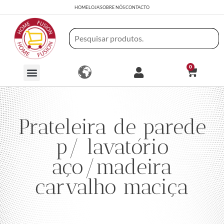
HOME
LOJA
SOBRE NÓS
CONTACTO
0
Prateleira de parede
p/ lavatório
aço/madeira
carvalho maciça