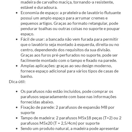
madeira de carvalho maciça, tornando-a resistente,
estável e duradoura.
Economia de espaço: a prateleira de lavatório flutuante
possui um amplo espaço para arrumar cremes e
pequenos artigos. Graças ao formato retangular, pode
pendurar toalhas ou outras coisas no suporte e poupar
espaço.
Fácil de usar: a bancada não vem furada para permitir
que o lavatório seja montado à esquerda, direita ou no
centro, dependendo dos requisitos da sua divisão.
Graças aos furos pré-perfurados no suporte, pode ser
facilmente montado com o tampo e fixado na parede.
Amplas aplicações: graças ao seu design moderno,
fornece espaço adicional para vários tipos de casas de
banho.
Dica útil:
Os parafusos não estão incluídos, pode comprar os
parafusos separadamente com base nas informações
fornecidas abaixo.
Fixação de parede: 2 parafusos de expansão M8 por
suporte
Tampo de madeira: 2 parafusos M5x18 peças (T=2) ou 2
parafusos M5x20 (T = 2,5/4cm) por suporte
Sendo um produto natural, a madeira pode apresentar