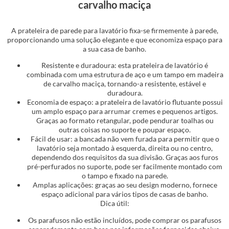
carvalho maciça
A prateleira de parede para lavatório fixa-se firmemente à parede,
proporcionando uma solução elegante e que economiza espaço para
a sua casa de banho.
Resistente e duradoura: esta prateleira de lavatório é
combinada com uma estrutura de aço e um tampo em madeira
de carvalho maciça, tornando-a resistente, estável e
duradoura.
Economia de espaço: a prateleira de lavatório flutuante possui
um amplo espaço para arrumar cremes e pequenos artigos.
Graças ao formato retangular, pode pendurar toalhas ou
outras coisas no suporte e poupar espaço.
Fácil de usar: a bancada não vem furada para permitir que o
lavatório seja montado à esquerda, direita ou no centro,
dependendo dos requisitos da sua divisão. Graças aos furos
pré-perfurados no suporte, pode ser facilmente montado com
o tampo e fixado na parede.
Amplas aplicações: graças ao seu design moderno, fornece
espaço adicional para vários tipos de casas de banho.
Dica útil:
Os parafusos não estão incluídos, pode comprar os parafusos