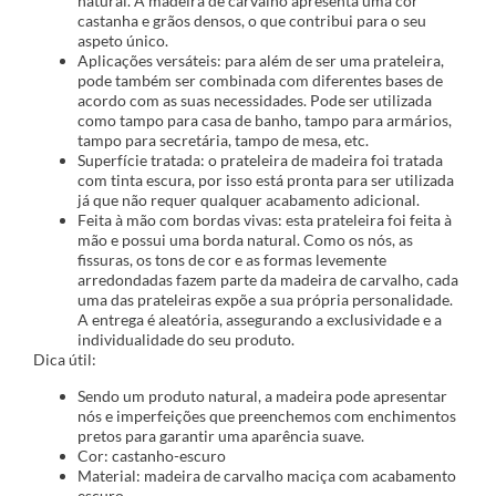
natural. A madeira de carvalho apresenta uma cor
castanha e grãos densos, o que contribui para o seu
aspeto único.
Aplicações versáteis: para além de ser uma prateleira,
pode também ser combinada com diferentes bases de
acordo com as suas necessidades. Pode ser utilizada
como tampo para casa de banho, tampo para armários,
tampo para secretária, tampo de mesa, etc.
Superfície tratada: o prateleira de madeira foi tratada
com tinta escura, por isso está pronta para ser utilizada
já que não requer qualquer acabamento adicional.
Feita à mão com bordas vivas: esta prateleira foi feita à
mão e possui uma borda natural. Como os nós, as
fissuras, os tons de cor e as formas levemente
arredondadas fazem parte da madeira de carvalho, cada
uma das prateleiras expõe a sua própria personalidade.
A entrega é aleatória, assegurando a exclusividade e a
individualidade do seu produto.
Dica útil:
Sendo um produto natural, a madeira pode apresentar
nós e imperfeições que preenchemos com enchimentos
pretos para garantir uma aparência suave.
Cor: castanho-escuro
Material: madeira de carvalho maciça com acabamento
escuro