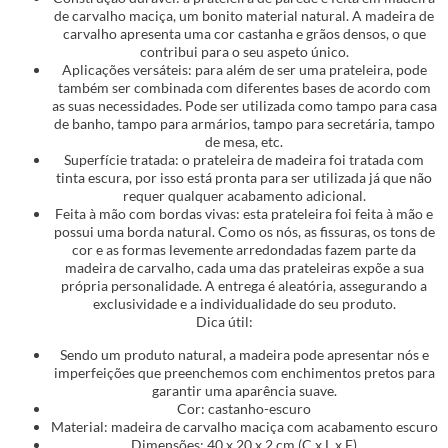
de carvalho maciça, um bonito material natural. A madeira de
carvalho apresenta uma cor castanha e grãos densos, o que
contribui para o seu aspeto único.
Aplicações versáteis: para além de ser uma prateleira, pode
também ser combinada com diferentes bases de acordo com
as suas necessidades. Pode ser utilizada como tampo para casa
de banho, tampo para armários, tampo para secretária, tampo
de mesa, etc.
Superfície tratada: o prateleira de madeira foi tratada com
tinta escura, por isso está pronta para ser utilizada já que não
requer qualquer acabamento adicional.
Feita à mão com bordas vivas: esta prateleira foi feita à mão e
possui uma borda natural. Como os nós, as fissuras, os tons de
cor e as formas levemente arredondadas fazem parte da
madeira de carvalho, cada uma das prateleiras expõe a sua
própria personalidade. A entrega é aleatória, assegurando a
exclusividade e a individualidade do seu produto.
Dica útil:
Sendo um produto natural, a madeira pode apresentar nós e
imperfeições que preenchemos com enchimentos pretos para
garantir uma aparência suave.
Cor: castanho-escuro
Material: madeira de carvalho maciça com acabamento escuro
Dimensões: 40 x 20 x 2 cm (C x L x E)