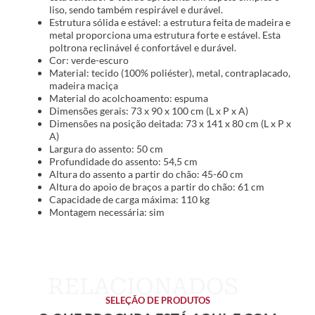
liso, sendo também respirável e durável.
Estrutura sólida e estável: a estrutura feita de madeira e
metal proporciona uma estrutura forte e estável. Esta
poltrona reclinável é confortável e durável.
Cor: verde-escuro
Material: tecido (100% poliéster), metal, contraplacado,
madeira maciça
Material do acolchoamento: espuma
Dimensões gerais: 73 x 90 x 100 cm (L x P x A)
Dimensões na posição deitada: 73 x 141 x 80 cm (L x P x
A)
Largura do assento: 50 cm
Profundidade do assento: 54,5 cm
Altura do assento a partir do chão: 45-60 cm
Altura do apoio de braços a partir do chão: 61 cm
Capacidade de carga máxima: 110 kg
Montagem necessária: sim
SELEÇÃO DE PRODUTOS