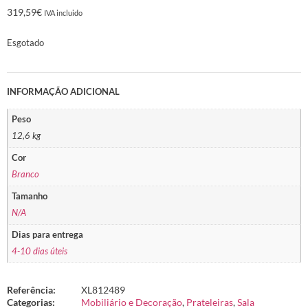
319,59
€
IVA incluido
Esgotado
INFORMAÇÃO ADICIONAL
Peso
12,6 kg
Cor
Branco
Tamanho
N/A
Dias para entrega
4-10 dias úteis
Referência:
XL812489
Categorias:
Mobiliário e Decoração
,
Prateleiras
,
Sala