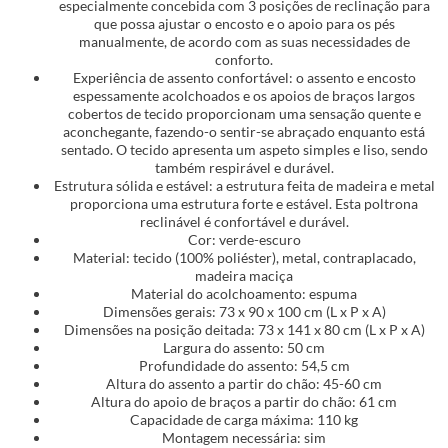
especialmente concebida com 3 posições de reclinação para
que possa ajustar o encosto e o apoio para os pés
manualmente, de acordo com as suas necessidades de
conforto.
Experiência de assento confortável: o assento e encosto
espessamente acolchoados e os apoios de braços largos
cobertos de tecido proporcionam uma sensação quente e
aconchegante, fazendo-o sentir-se abraçado enquanto está
sentado. O tecido apresenta um aspeto simples e liso, sendo
também respirável e durável.
Estrutura sólida e estável: a estrutura feita de madeira e metal
proporciona uma estrutura forte e estável. Esta poltrona
reclinável é confortável e durável.
Cor: verde-escuro
Material: tecido (100% poliéster), metal, contraplacado,
madeira maciça
Material do acolchoamento: espuma
Dimensões gerais: 73 x 90 x 100 cm (L x P x A)
Dimensões na posição deitada: 73 x 141 x 80 cm (L x P x A)
Largura do assento: 50 cm
Profundidade do assento: 54,5 cm
Altura do assento a partir do chão: 45-60 cm
Altura do apoio de braços a partir do chão: 61 cm
Capacidade de carga máxima: 110 kg
Montagem necessária: sim