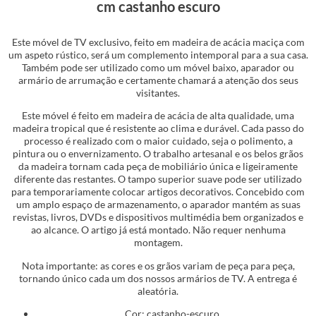
cm castanho escuro
Este móvel de TV exclusivo, feito em madeira de acácia maciça com
um aspeto rústico, será um complemento intemporal para a sua casa.
Também pode ser utilizado como um móvel baixo, aparador ou
armário de arrumação e certamente chamará a atenção dos seus
visitantes.
Este móvel é feito em madeira de acácia de alta qualidade, uma
madeira tropical que é resistente ao clima e durável. Cada passo do
processo é realizado com o maior cuidado, seja o polimento, a
pintura ou o envernizamento. O trabalho artesanal e os belos grãos
da madeira tornam cada peça de mobiliário única e ligeiramente
diferente das restantes. O tampo superior suave pode ser utilizado
para temporariamente colocar artigos decorativos. Concebido com
um amplo espaço de armazenamento, o aparador mantém as suas
revistas, livros, DVDs e dispositivos multimédia bem organizados e
ao alcance. O artigo já está montado. Não requer nenhuma
montagem.
Nota importante: as cores e os grãos variam de peça para peça,
tornando único cada um dos nossos armários de TV. A entrega é
aleatória.
Cor: castanho-escuro