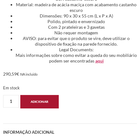
Material: madeira de acácia maciça com acabamento castanho
escuro
Dimensões: 90 x 30 x 55 cm (L x P x A)
Polido, pintado e envernizado
Com 2 prateleiras e 3 gavetas
Não requer montagem
AVISO: para evitar que o produto se vire, deve utilizar o
dispositivo de fixação na parede fornecido.
Legal Documents:
Mais informações sobre como evitar a queda do seu mobiliário
podem ser encontradas
aqui
290,59
€
IVA incluido
Em stock
ADICIONAR
INFORMAÇÃO ADICIONAL