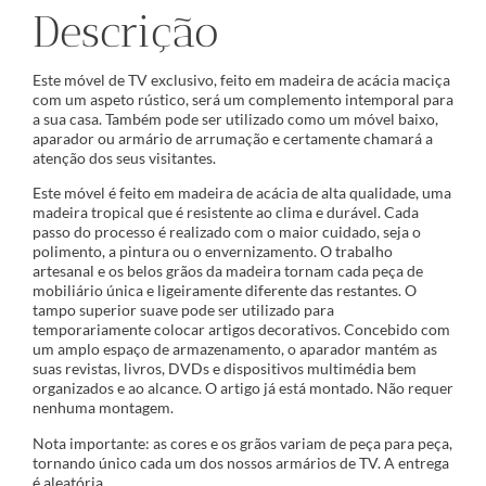
Descrição
Este móvel de TV exclusivo, feito em madeira de acácia maciça
com um aspeto rústico, será um complemento intemporal para
a sua casa. Também pode ser utilizado como um móvel baixo,
aparador ou armário de arrumação e certamente chamará a
atenção dos seus visitantes.
Este móvel é feito em madeira de acácia de alta qualidade, uma
madeira tropical que é resistente ao clima e durável. Cada
passo do processo é realizado com o maior cuidado, seja o
polimento, a pintura ou o envernizamento. O trabalho
artesanal e os belos grãos da madeira tornam cada peça de
mobiliário única e ligeiramente diferente das restantes. O
tampo superior suave pode ser utilizado para
temporariamente colocar artigos decorativos. Concebido com
um amplo espaço de armazenamento, o aparador mantém as
suas revistas, livros, DVDs e dispositivos multimédia bem
organizados e ao alcance. O artigo já está montado. Não requer
nenhuma montagem.
Nota importante: as cores e os grãos variam de peça para peça,
tornando único cada um dos nossos armários de TV. A entrega
é aleatória.