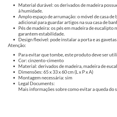
Material durável: os derivados de madeira possu
à humidade.
Amplo espaço de arrumação: o móvel de casa de 
adicional para guardar artigos na sua casa de ban
Pés de madeira: os pés em madeira de eucalipto
garantem estabilidade.
Design flexível: pode instalar a porta e as gaveta
Atenção:
Para evitar que tombe, este produto deve ser util
Cor: cinzento-cimento
Material: derivados de madeira, madeira de euca
Dimensões: 65 x 33 x 60 cm (L x P x A)
Montagem necessária: sim
Legal Documents:
Mais informações sobre como evitar a queda do 