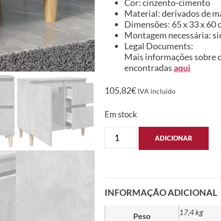
Cor: cinzento-cimento
Material: derivados de m
Dimensões: 65 x 33 x 60 c
Montagem necessária: s
Legal Documents:
Mais informações sobre c
encontradas
aqui
105,82
€
IVA incluido
Em stock
ADICIONAR
INFORMAÇÃO ADICIONAL
17,4 kg
Peso