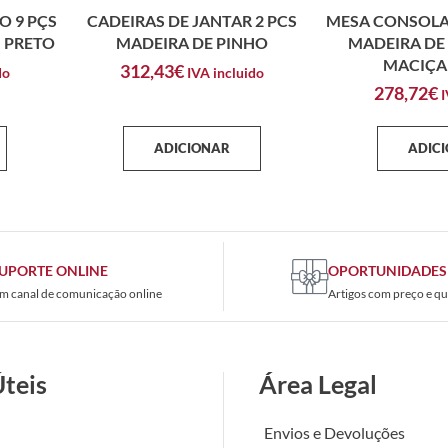
O 9 PÇS
CADEIRAS DE JANTAR 2 PCS
MESA CONSOLA
, PRETO
MADEIRA DE PINHO
MADEIRA DE
MACIÇA
312,43
€
do
IVA incluido
278,72
€
I
ADICIONAR
ADIC
UPORTE ONLINE
OPORTUNIDADES
m canal de comunicação online
Artigos com preço e qu
Úteis
Área Legal
Envios e Devoluções