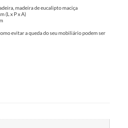
adeira, madeira de eucalipto maciça
m (L x P x A)
im
omo evitar a queda do seu mobiliário podem ser