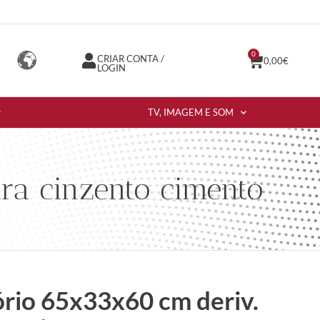
0
CRIAR CONTA /
0,00
€
LOGIN
TV, IMAGEM E SOM
ra cinzento cimento
ório 65x33x60 cm deriv.