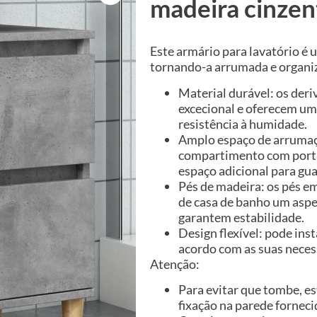
madeira cinzen
Este armário para lavatório é 
tornando-a arrumada e organi
Material durável: os de
excecional e oferecem um
resistência à humidade.
Amplo espaço de arrumaçã
compartimento com porta
espaço adicional para gua
Pés de madeira: os pés e
de casa de banho um aspe
garantem estabilidade.
Design flexível: pode inst
acordo com as suas neces
Atenção:
Para evitar que tombe, es
fixação na parede forneci