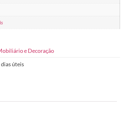
is
obiliário e Decoração
 dias úteis