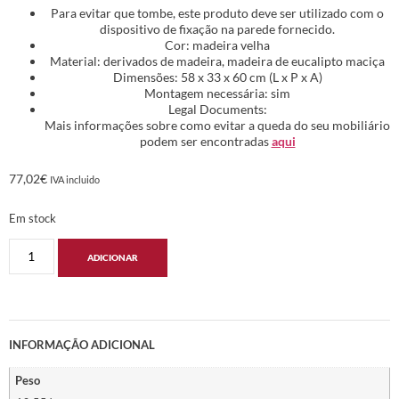
Para evitar que tombe, este produto deve ser utilizado com o
dispositivo de fixação na parede fornecido.
Cor: madeira velha
Material: derivados de madeira, madeira de eucalipto maciça
Dimensões: 58 x 33 x 60 cm (L x P x A)
Montagem necessária: sim
Legal Documents:
Mais informações sobre como evitar a queda do seu mobiliário
podem ser encontradas
aqui
77,02
€
IVA incluido
Em stock
ADICIONAR
INFORMAÇÃO ADICIONAL
Peso