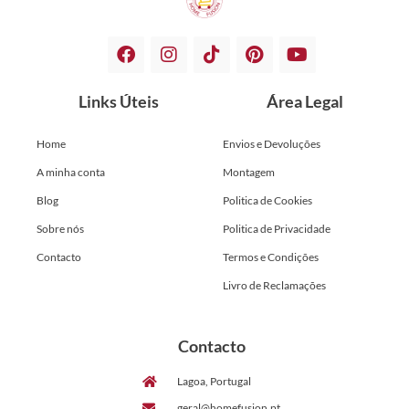
Links Úteis
Área Legal
Home
Envios e Devoluções
A minha conta
Montagem
Blog
Politica de Cookies
Sobre nós
Politica de Privacidade
Contacto
Termos e Condições
Livro de Reclamações
Contacto
Lagoa, Portugal
geral@homefusion.pt