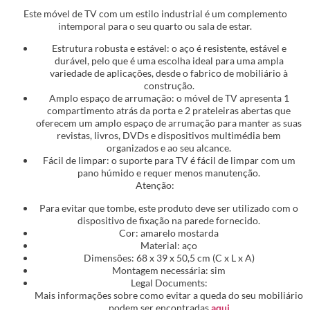
Este móvel de TV com um estilo industrial é um complemento
intemporal para o seu quarto ou sala de estar.
Estrutura robusta e estável: o aço é resistente, estável e
durável, pelo que é uma escolha ideal para uma ampla
variedade de aplicações, desde o fabrico de mobiliário à
construção.
Amplo espaço de arrumação: o móvel de TV apresenta 1
compartimento atrás da porta e 2 prateleiras abertas que
oferecem um amplo espaço de arrumação para manter as suas
revistas, livros, DVDs e dispositivos multimédia bem
organizados e ao seu alcance.
Fácil de limpar: o suporte para TV é fácil de limpar com um
pano húmido e requer menos manutenção.
Atenção:
Para evitar que tombe, este produto deve ser utilizado com o
dispositivo de fixação na parede fornecido.
Cor: amarelo mostarda
Material: aço
Dimensões: 68 x 39 x 50,5 cm (C x L x A)
Montagem necessária: sim
Legal Documents:
Mais informações sobre como evitar a queda do seu mobiliário
podem ser encontradas
aqui