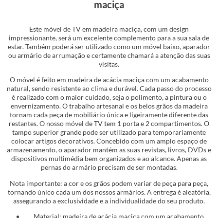
maciça
Este móvel de TV em madeira maciça, com um design
impressionante, será um excelente complemento para a sua sala de
estar. Também poderá ser utilizado como um móvel baixo, aparador
ou armário de arrumação e certamente chamará a atenção das suas
visitas.
O móvel é feito em madeira de acácia maciça com um acabamento
natural, sendo resistente ao clima e durável. Cada passo do processo
é realizado com o maior cuidado, seja o polimento, a pintura ou o
envernizamento. O trabalho artesanal e os belos grãos da madeira
tornam cada peça de mobiliário única e ligeiramente diferente das
restantes. O nosso móvel de TV tem 1 porta e 2 compartimentos. O
tampo superior grande pode ser utilizado para temporariamente
colocar artigos decorativos. Concebido com um amplo espaço de
armazenamento, o aparador mantém as suas revistas, livros, DVDs e
dispositivos multimédia bem organizados e ao alcance. Apenas as
pernas do armário precisam de ser montadas.
Nota importante: a cor e os grãos podem variar de peça para peça,
tornando único cada um dos nossos armários. A entrega é aleatória,
assegurando a exclusividade e a individualidade do seu produto.
Material: madeira de acácia maciça com um acabamento