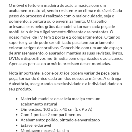
O móvel é feito em madeira de acácia maciça com um
acabamento natural, sendo resistente ao clima e durável. Cada
passo do processo é realizado com o maior cuidado, seja o
polimento, a pintura ou o envernizamento. O trabalho
artesanal e os belos grãos da madeira tornam cada peça de
mobiliário única e ligeiramente diferente das restantes. O
nosso móvel de TV tem 1 porta e 2 compartimentos. O tampo
superior grande pode ser utilizado para temporariamente
colocar artigos decorativos. Concebido com um amplo espaço
de armazenamento, o aparador mantém as suas revistas, livros,
DVDs e dispositivos multimédia bem organizados e ao alcance.
Apenas as pernas do armário precisam de ser montadas.
Nota importante: a cor e os grãos podem variar de peça para
peça, tornando único cada um dos nossos armários. A entrega
é aleatória, assegurando a exclusividade e a individualidade do
seu produto.
Material: madeira de acácia maciça com um
acabamento natural
Dimensões: 100 x 35 x 40 cm (L x P x A)
Com 1 porta e 2 compartimentos
Acabamento: polido, pintado e envernizado
Estável e durável
Montagem necessária: sim