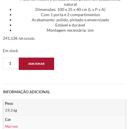
natural
Dimensões: 100 x 35 x 40 cm (L x P x A)
Com 1 porta e 2 compartimentos
Acabamento: polido, pintado e envernizado
Estável e durável
Montagem necessária: sim
241,52
€
IVA incluido
Em stock
ADICIONAR
INFORMAÇÃO ADICIONAL
Peso
19,3 kg
Cor
Marrom