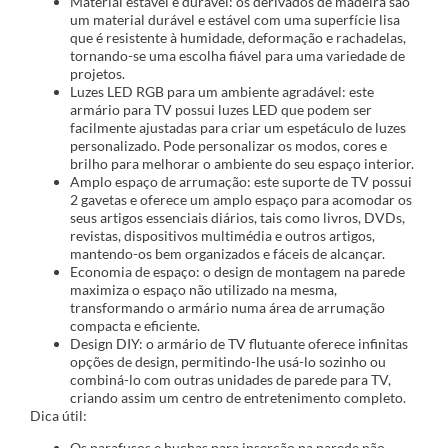
Material estável e durável: os derivados de madeira são
um material durável e estável com uma superfície lisa
que é resistente à humidade, deformação e rachadelas,
tornando-se uma escolha fiável para uma variedade de
projetos.
Luzes LED RGB para um ambiente agradável: este
armário para TV possui luzes LED que podem ser
facilmente ajustadas para criar um espetáculo de luzes
personalizado. Pode personalizar os modos, cores e
brilho para melhorar o ambiente do seu espaço interior.
Amplo espaço de arrumação: este suporte de TV possui
2 gavetas e oferece um amplo espaço para acomodar os
seus artigos essenciais diários, tais como livros, DVDs,
revistas, dispositivos multimédia e outros artigos,
mantendo-os bem organizados e fáceis de alcançar.
Economia de espaço: o design de montagem na parede
maximiza o espaço não utilizado na mesma,
transformando o armário numa área de arrumação
compacta e eficiente.
Design DIY: o armário de TV flutuante oferece infinitas
opções de design, permitindo-lhe usá-lo sozinho ou
combiná-lo com outras unidades de parede para TV,
criando assim um centro de entretenimento completo.
Dica útil:
Os parafusos e buchas para inserção na parede não