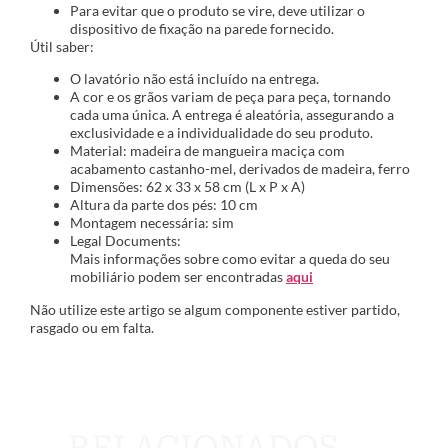
Para evitar que o produto se vire, deve utilizar o
dispositivo de fixação na parede fornecido.
Útil saber:
O lavatório não está incluído na entrega.
A cor e os grãos variam de peça para peça, tornando
cada uma única. A entrega é aleatória, assegurando a
exclusividade e a individualidade do seu produto.
Material: madeira de mangueira maciça com
acabamento castanho-mel, derivados de madeira, ferro
Dimensões: 62 x 33 x 58 cm (L x P x A)
Altura da parte dos pés: 10 cm
Montagem necessária: sim
Legal Documents:
Mais informações sobre como evitar a queda do seu
mobiliário podem ser encontradas
aqui
Não utilize este artigo se algum componente estiver partido,
rasgado ou em falta.