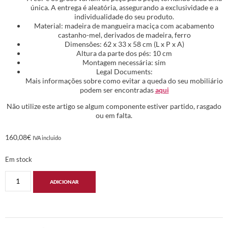
única. A entrega é aleatória, assegurando a exclusividade e a
individualidade do seu produto.
Material: madeira de mangueira maciça com acabamento
castanho-mel, derivados de madeira, ferro
Dimensões: 62 x 33 x 58 cm (L x P x A)
Altura da parte dos pés: 10 cm
Montagem necessária: sim
Legal Documents:
Mais informações sobre como evitar a queda do seu mobiliário
podem ser encontradas
aqui
Não utilize este artigo se algum componente estiver partido, rasgado
ou em falta.
160,08
€
IVA incluido
Em stock
ADICIONAR