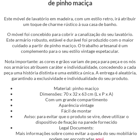
de pinho maciça
Este móvel de lavatório em madeira, com um estilo retro, irá atribuir
um toque de charme rústico à sua casa de banho.
O móvel foi concebido para cobrir a canalização do seu lavatório.
Este armário robusto, estável e durável foi produzido com o maior
cuidado a partir de pinho maciço. O trabalho artesanal é um
complemento para o seu estilo vintage espetacular.
Nota importante: as cores e grãos variam de peça para peça e os nós
nos armários atribuem caráter e individualidade, concedendo a cada
peça uma história distinta e uma estética única. A entrega é aleatória,
garantindo a exclusividade e individualidade do seu produto.
Material: pinho maciço
Dimensões: 70 x 32 x 63 cm (L x P x A)
Com um grande compartimento
Aparência vintage
Fácil de montar
Aviso: para evitar que o produto se vire, deve utilizar o
dispositivo de fixação na parede fornecido
Legal Documents:
Mais informações sobre como evitar a queda do seu mobiliário
podem ser encontradas
aqui