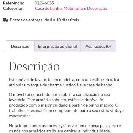
Referência:
XL246035
Categorias:
Casa de banho
,
Mobiliário e Decoração
Prazos de entrega: de 4 a 10 dias úteis
Descrição
Informação adicional
Avaliações (0)
Descrição
Este móvel de lavatório em madeira, com um estilo retro, irá
atribuir um toque de charme rústico à sua casa de banho.
O móvel foi concebido para cobrir a canalização do seu
lavatório. Este armário robusto, estável e durável foi
produzido com o maior cuidado a partir de pinho maciço. O
trabalho artesanal é um complemento para o seu estilo vintage
espetacular.
Nota importante: as cores e grãos variam de peça para peça e
os nós nos armários atribuem caráter e individualidade,