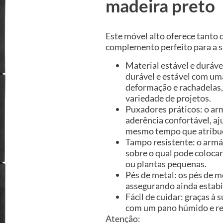
madeira preto
Este móvel alto oferece tanto
complemento perfeito para a s
Material estável e duráve
durável e estável com uma
deformação e rachadelas,
variedade de projetos.
Puxadores práticos: o ar
aderência confortável, aj
mesmo tempo que atribue
Tampo resistente: o armá
sobre o qual pode colocar
ou plantas pequenas.
Pés de metal: os pés de m
assegurando ainda estabi
Fácil de cuidar: graças à s
com um pano húmido e r
Atenção: