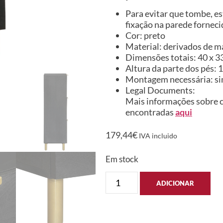
Para evitar que tombe, es
fixação na parede forneci
Cor: preto
Material: derivados de m
Dimensões totais: 40 x 33
Altura da parte dos pés: 
Montagem necessária: s
Legal Documents:
Mais informações sobre c
encontradas
aqui
179,44
€
IVA incluido
Em stock
ADICIONAR