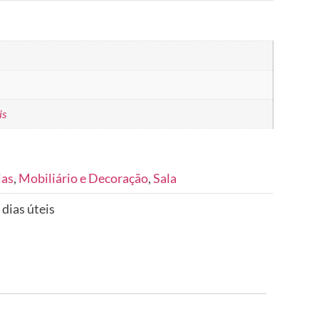
is
ias
,
Mobiliário e Decoração
,
Sala
 dias úteis