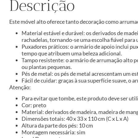
Descrição
Este móvel alto oferece tanto decoração como arrumaç
Material estável e durável: os derivados de made
rachadelas, tornando-se uma escolha fiável para 
Puxadores práticos: o armário de apoio inclui pu
tempo que atribuem uma beleza adicional.
Tampo resistente: o armário de arrumação alto po
ou plantas pequenas.
Pés de metal: os pés de metal acrescentam um est
Fácil de cuidar: graças à sua superfície suave, 
Atenção:
Para evitar que tombe, este produto deve ser util
Cor: preto
Material: derivados de madeira, madeira de mang
Dimensões totais: 40 x 33 x 110 cm (C x L x A)
Altura da parte dos pés: 10 cm
Montagem necessária: sim