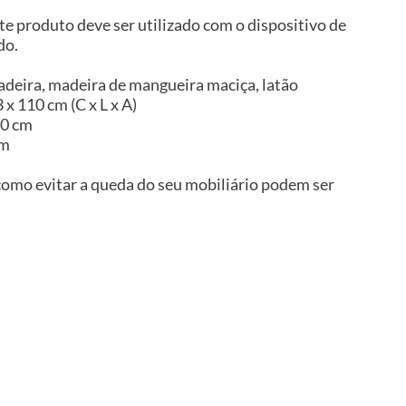
te produto deve ser utilizado com o dispositivo de
do.
adeira, madeira de mangueira maciça, latão
 x 110 cm (C x L x A)
10 cm
im
omo evitar a queda do seu mobiliário podem ser