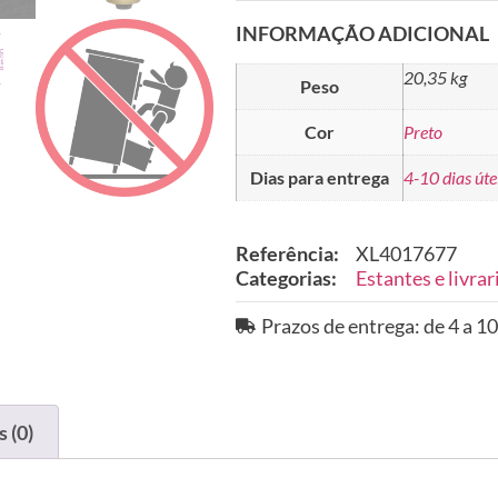
INFORMAÇÃO ADICIONAL
20,35 kg
Peso
Cor
Preto
Dias para entrega
4-10 dias úte
Referência:
XL4017677
Categorias:
Estantes e livrar
Prazos de entrega: de 4 a 10
 (0)