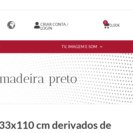
0
CRIAR CONTA /
0,00
€
LOGIN
TV, IMAGEM E SOM
madeira preto
x33x110 cm derivados de