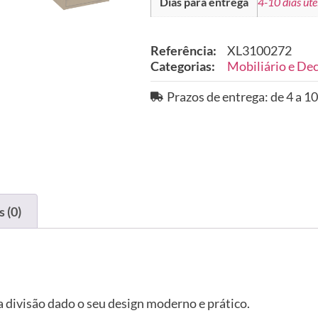
Dias para entrega
4-10 dias úte
Referência:
XL3100272
Categorias:
Mobiliário e De
Prazos de entrega: de 4 a 10
 (0)
a divisão dado o seu design moderno e prático.