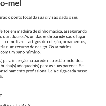
ho-mel
erão o ponto focal da sua divisão dado o seu
feitos em madeira de pinho maciça, assegurando
ço duradouro. As unidades de parede são o lugar
tais como livros, artigos de coleção, ornamentos,
zia num recurso de design. Os armários
ar com um pano húmido.
s) para inserção na parede não estão incluídos.
e bucha(s) adequado(s) para as suas paredes. Se
onselhamento profissional Leia e siga cada passo
e.
im
x 40 cm (L x P x A)