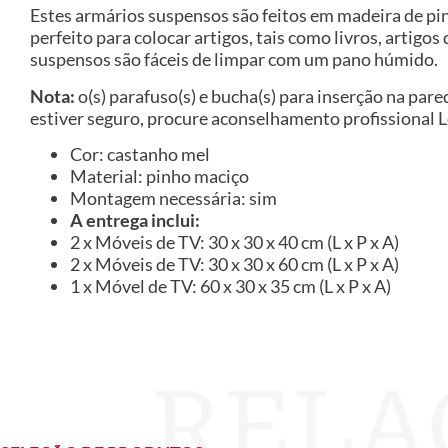
Estes armários suspensos são feitos em madeira de pin
perfeito para colocar artigos, tais como livros, artig
suspensos são fáceis de limpar com um pano húmido.
Nota:
o(s) parafuso(s) e bucha(s) para inserção na pare
estiver seguro, procure aconselhamento profissional L
Cor: castanho mel
Material: pinho maciço
Montagem necessária: sim
A entrega inclui:
2 x Móveis de TV: 30 x 30 x 40 cm (L x P x A)
2 x Móveis de TV: 30 x 30 x 60 cm (L x P x A)
1 x Móvel de TV: 60 x 30 x 35 cm (L x P x A)