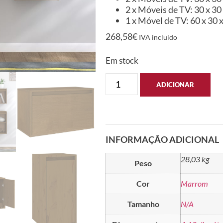
2 x Móveis de TV: 30 x 30 
1 x Móvel de TV: 60 x 30 x
268,58
€
IVA incluido
Em stock
ADICIONAR
INFORMAÇÃO ADICIONAL
28,03 kg
Peso
Cor
Marrom
Tamanho
N/A