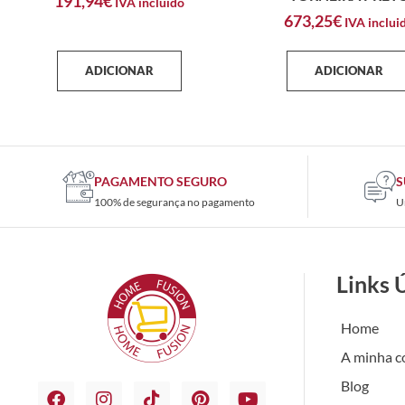
191,94
€
IVA incluido
673,25
€
IVA inclui
ADICIONAR
ADICIONAR
PAGAMENTO SEGURO
S
100% de segurança no pagamento
U
Links 
Home
A minha c
Blog