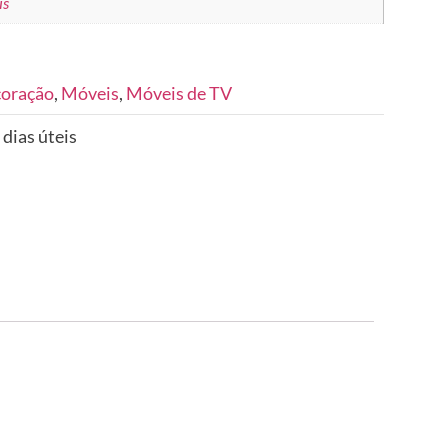
is
coração
,
Móveis
,
Móveis de TV
 dias úteis