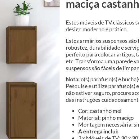
maciça castan
Estes móveis de TV clássicos s
design moderno e prático.
Estes armários suspensos são 
robustez, durabilidade e servi
perfeito para colocar artigos, 
etc. Transforma uma parede va
suspensos são fáceis de limp
Nota:
o(s) parafuso(s) e bucha(
Pesquise e utilize parafuso(s) 
não estiver seguro, procure ac
das instruções cuidadosament
Cor: castanho mel
Material: pinho maciço
Montagem necessária: s
A entrega inclui:
2 x Móveis de TV: 30 x 30 