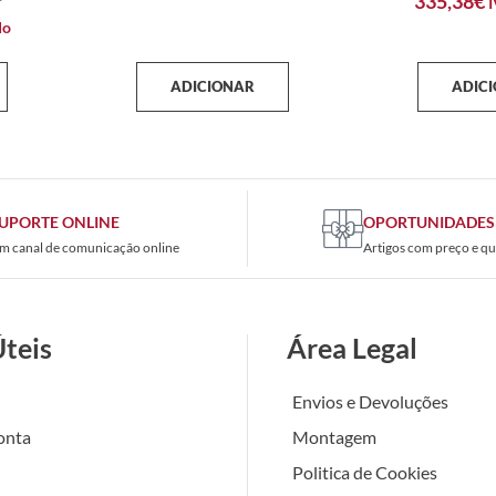
335,38
€
I
do
ADICIONAR
ADIC
UPORTE ONLINE
OPORTUNIDADES
m canal de comunicação online
Artigos com preço e qu
Úteis
Área Legal
Envios e Devoluções
onta
Montagem
Politica de Cookies