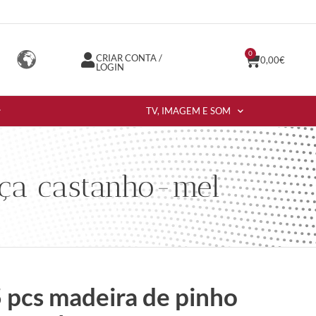
0
CRIAR CONTA /
0,00
€
LOGIN
TV, IMAGEM E SOM
iça castanho-mel
 pcs madeira de pinho