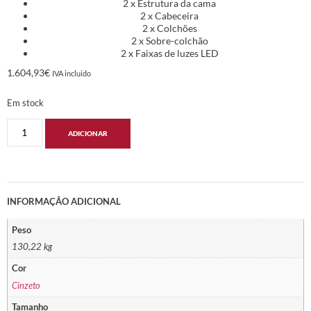
2 x Estrutura da cama
2 x Cabeceira
2 x Colchões
2 x Sobre-colchão
2 x Faixas de luzes LED
1.604,93
€
IVA incluido
Em stock
ADICIONAR
INFORMAÇÃO ADICIONAL
Peso
130,22 kg
Cor
Cinzeto
Tamanho