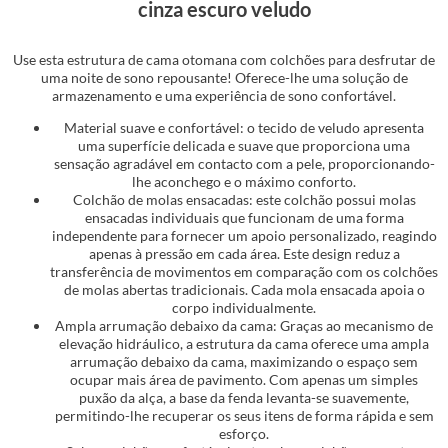
cinza escuro veludo
Use esta estrutura de cama otomana com colchões para desfrutar de
uma noite de sono repousante! Oferece-lhe uma solução de
armazenamento e uma experiência de sono confortável.
Material suave e confortável: o tecido de veludo apresenta
uma superfície delicada e suave que proporciona uma
sensação agradável em contacto com a pele, proporcionando-
lhe aconchego e o máximo conforto.
Colchão de molas ensacadas: este colchão possui molas
ensacadas individuais que funcionam de uma forma
independente para fornecer um apoio personalizado, reagindo
apenas à pressão em cada área. Este design reduz a
transferência de movimentos em comparação com os colchões
de molas abertas tradicionais. Cada mola ensacada apoia o
corpo individualmente.
Ampla arrumação debaixo da cama: Graças ao mecanismo de
elevação hidráulico, a estrutura da cama oferece uma ampla
arrumação debaixo da cama, maximizando o espaço sem
ocupar mais área de pavimento. Com apenas um simples
puxão da alça, a base da fenda levanta-se suavemente,
permitindo-lhe recuperar os seus itens de forma rápida e sem
esforço.