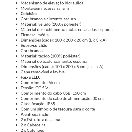
Mecanismo de elevação hidráulica
Montagem necessária: sim
Colchão:
Cor: branco e cinzento-escuro
Material: veludo (100% poliéster)
Material de enchimento: molas ensacadas, espuma
Firmeza: média
Dimensões (cada): 100 x 200 x 20 cm (L x C x A)
Sobre-colchão:
Cor: branco
Material: tecido (100% poliéster)
Material do acolchoamento: espuma
Dimensões (cada): 100 x 200 x 5 cm (L x L x A)
Capa removível e lavável
Faixa LED:
Comprimento: 55 cm
Tensão: CC 5 V
Comprimento do cabo USB: 150 cm
Comprimento do cabo de alimentação: 30 cm
Classificação: IP65
Com um símbolo de tesoura para o corte
A entrega inclui:
2 x Estrutura da cama
2 x Cabeceira
2 x Colchões