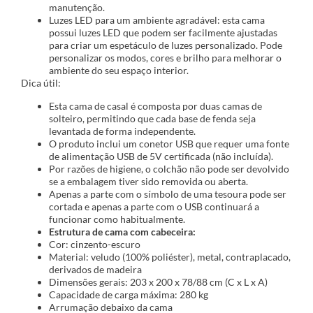
manutenção.
Luzes LED para um ambiente agradável: esta cama
possui luzes LED que podem ser facilmente ajustadas
para criar um espetáculo de luzes personalizado. Pode
personalizar os modos, cores e brilho para melhorar o
ambiente do seu espaço interior.
Dica útil:
Esta cama de casal é composta por duas camas de
solteiro, permitindo que cada base de fenda seja
levantada de forma independente.
O produto inclui um conetor USB que requer uma fonte
de alimentação USB de 5V certificada (não incluída).
Por razões de higiene, o colchão não pode ser devolvido
se a embalagem tiver sido removida ou aberta.
Apenas a parte com o símbolo de uma tesoura pode ser
cortada e apenas a parte com o USB continuará a
funcionar como habitualmente.
Estrutura de cama com cabeceira:
Cor: cinzento-escuro
Material: veludo (100% poliéster), metal, contraplacado,
derivados de madeira
Dimensões gerais: 203 x 200 x 78/88 cm (C x L x A)
Capacidade de carga máxima: 280 kg
Arrumação debaixo da cama