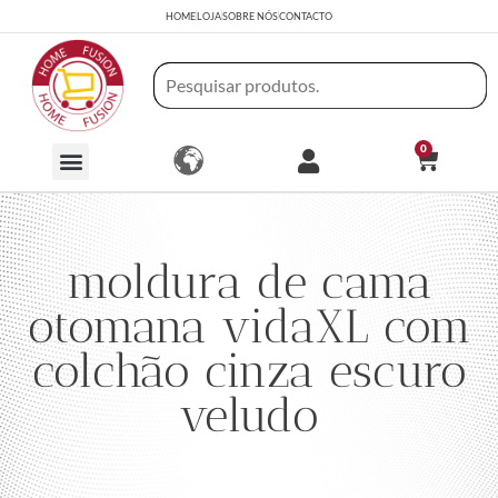
HOME
LOJA
SOBRE NÓS
CONTACTO
0
moldura de cama
otomana vidaXL com
colchão cinza escuro
veludo