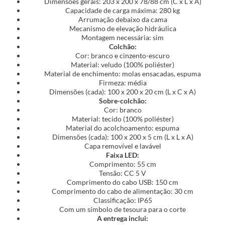
Dimensões gerais: 203 x 200 x 78/88 cm (C x L x A)
Capacidade de carga máxima: 280 kg
Arrumação debaixo da cama
Mecanismo de elevação hidráulica
Montagem necessária: sim
Colchão:
Cor: branco e cinzento-escuro
Material: veludo (100% poliéster)
Material de enchimento: molas ensacadas, espuma
Firmeza: média
Dimensões (cada): 100 x 200 x 20 cm (L x C x A)
Sobre-colchão:
Cor: branco
Material: tecido (100% poliéster)
Material do acolchoamento: espuma
Dimensões (cada): 100 x 200 x 5 cm (L x L x A)
Capa removível e lavável
Faixa LED:
Comprimento: 55 cm
Tensão: CC 5 V
Comprimento do cabo USB: 150 cm
Comprimento do cabo de alimentação: 30 cm
Classificação: IP65
Com um símbolo de tesoura para o corte
A entrega inclui: