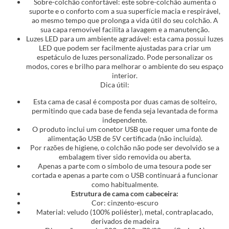
Sobre-colchão confortável: este sobre-colchão aumenta o
suporte e o conforto com a sua superfície macia e respirável,
ao mesmo tempo que prolonga a vida útil do seu colchão. A
sua capa removível facilita a lavagem e a manutenção.
Luzes LED para um ambiente agradável: esta cama possui luzes
LED que podem ser facilmente ajustadas para criar um
espetáculo de luzes personalizado. Pode personalizar os
modos, cores e brilho para melhorar o ambiente do seu espaço
interior.
Dica útil:
Esta cama de casal é composta por duas camas de solteiro,
permitindo que cada base de fenda seja levantada de forma
independente.
O produto inclui um conetor USB que requer uma fonte de
alimentação USB de 5V certificada (não incluída).
Por razões de higiene, o colchão não pode ser devolvido se a
embalagem tiver sido removida ou aberta.
Apenas a parte com o símbolo de uma tesoura pode ser
cortada e apenas a parte com o USB continuará a funcionar
como habitualmente.
Estrutura de cama com cabeceira:
Cor: cinzento-escuro
Material: veludo (100% poliéster), metal, contraplacado,
derivados de madeira