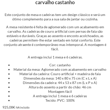
carvalho castanho
Este conjunto de mesa e cadeiras tem um design clássico e será um
ótimo complemento para a sua sala de jantar ou cozinha.
A mesa resistente é feita de aglomerado com um acabamento em
carvalho. As cadeiras de couro artificial com pernas de faia são
estáveis e duráveis. Graças ao assento e encosto acolchoados, as
cadeiras permitem-lhe estar sentado em total conforto. Este
conjunto atraente é contemporâneo mas intemporal. A montagem é
fácil.
A entrega inclui 1 mesa e 6 cadeiras.
Cor: castanho
Material da mesa: Aglomerado com acabamento em carvalho
Material da cadeira: Couro artificial + madeira de faia
Dimensões da mesa: 140 x 80 x 75 cm (C x L x A)
Dimensões da cadeira: 44 x 53 x 87 cm (L x P x A)
Altura do assento a partir do chão: 46 cm
Montagem fácil
A entrega inclui 1 mesa e 6 cadeiras
Tecido: PVC: 100%
925,08
€
IVA incluido