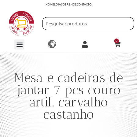
HOME
LOJA
SOBRE NÓS
CONTACTO
0
Mesa e cadeiras de
jantar 7 pcs couro
artif. carvalho
castanho