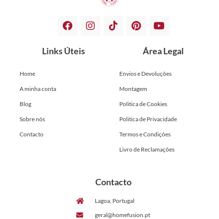
Links Úteis
Área Legal
Home
Envios e Devoluções
A minha conta
Montagem
Blog
Politica de Cookies
Sobre nós
Politica de Privacidade
Contacto
Termos e Condições
Livro de Reclamações
Contacto
Lagoa, Portugal
geral@homefusion.pt