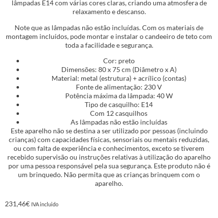
lâmpadas E14 com várias cores claras, criando uma atmosfera de
relaxamento e descanso.
Note que as lâmpadas não estão incluídas. Com os materiais de
montagem incluídos, pode montar e instalar o candeeiro de teto com
toda a facilidade e segurança.
Cor: preto
Dimensões: 80 x 75 cm (Diâmetro x A)
Material: metal (estrutura) + acrílico (contas)
Fonte de alimentação: 230 V
Potência máxima da lâmpada: 40 W
Tipo de casquilho: E14
Com 12 casquilhos
As lâmpadas não estão incluídas
Este aparelho não se destina a ser utilizado por pessoas (incluindo
crianças) com capacidades físicas, sensoriais ou mentais reduzidas,
ou com falta de experiência e conhecimentos, exceto se tiverem
recebido supervisão ou instruções relativas à utilização do aparelho
por uma pessoa responsável pela sua segurança. Este produto não é
um brinquedo. Não permita que as crianças brinquem com o
aparelho.
231,46
€
IVA incluido