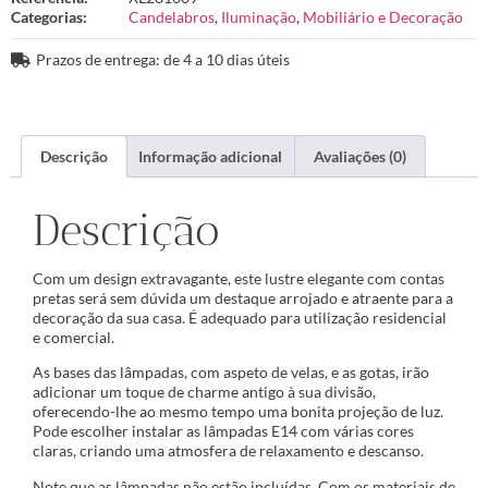
Categorias:
Candelabros
,
Iluminação
,
Mobiliário e Decoração
Prazos de entrega: de 4 a 10 dias úteis
Descrição
Informação adicional
Avaliações (0)
Descrição
Com um design extravagante, este lustre elegante com contas
pretas será sem dúvida um destaque arrojado e atraente para a
decoração da sua casa. É adequado para utilização residencial
e comercial.
As bases das lâmpadas, com aspeto de velas, e as gotas, irão
adicionar um toque de charme antigo à sua divisão,
oferecendo-lhe ao mesmo tempo uma bonita projeção de luz.
Pode escolher instalar as lâmpadas E14 com várias cores
claras, criando uma atmosfera de relaxamento e descanso.
Note que as lâmpadas não estão incluídas. Com os materiais de