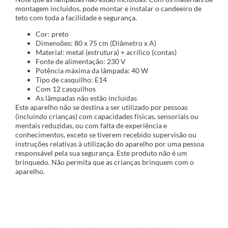
montagem incluídos, pode montar e instalar o candeeiro de
teto com toda a facilidade e segurança.
Cor: preto
Dimensões: 80 x 75 cm (Diâmetro x A)
Material: metal (estrutura) + acrílico (contas)
Fonte de alimentação: 230 V
Potência máxima da lâmpada: 40 W
Tipo de casquilho: E14
Com 12 casquilhos
As lâmpadas não estão incluídas
Este aparelho não se destina a ser utilizado por pessoas
(incluindo crianças) com capacidades físicas, sensoriais ou
mentais reduzidas, ou com falta de experiência e
conhecimentos, exceto se tiverem recebido supervisão ou
instruções relativas à utilização do aparelho por uma pessoa
responsável pela sua segurança. Este produto não é um
brinquedo. Não permita que as crianças brinquem com o
aparelho.