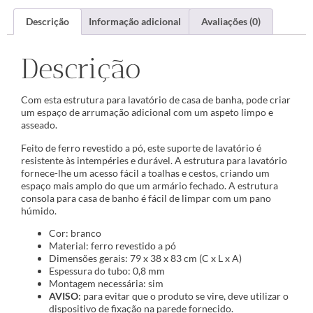
Descrição
Informação adicional
Avaliações (0)
Descrição
Com esta estrutura para lavatório de casa de banha, pode criar
um espaço de arrumação adicional com um aspeto limpo e
asseado.
Feito de ferro revestido a pó, este suporte de lavatório é
resistente às intempéries e durável. A estrutura para lavatório
fornece-lhe um acesso fácil a toalhas e cestos, criando um
espaço mais amplo do que um armário fechado. A estrutura
consola para casa de banho é fácil de limpar com um pano
húmido.
Cor: branco
Material: ferro revestido a pó
Dimensões gerais: 79 x 38 x 83 cm (C x L x A)
Espessura do tubo: 0,8 mm
Montagem necessária: sim
AVISO
: para evitar que o produto se vire, deve utilizar o
dispositivo de fixação na parede fornecido.