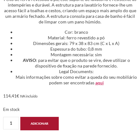
intempéries e durável. A estrutura para lavatório fornece-lhe um
acesso fácil a toalhas e cestos, criando um espaço mais amplo do que
um armário fechado. A estrutura consola para casa de banho é fácil
de limpar com um pano húmido.
Cor: branco
Material: ferro revestido a pó
Dimensões gerais: 79 x 38 x 83 cm (C x L x A)
Espessura do tubo: 0,8 mm
Montagem necessária: sim
AVISO
: para evitar que o produto se vire, deve utilizar o
dispositivo de fixação na parede fornecido.
Legal Documents:
Mais informações sobre como evitar a queda do seu mobiliário
podem ser encontradas
aqui
114,41
€
IVA incluido
Em stock
ADICIONAR