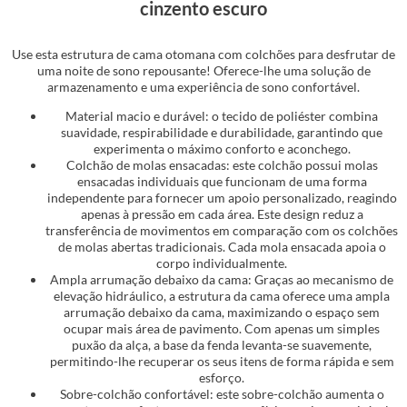
cinzento escuro
Use esta estrutura de cama otomana com colchões para desfrutar de
uma noite de sono repousante! Oferece-lhe uma solução de
armazenamento e uma experiência de sono confortável.
Material macio e durável: o tecido de poliéster combina
suavidade, respirabilidade e durabilidade, garantindo que
experimenta o máximo conforto e aconchego.
Colchão de molas ensacadas: este colchão possui molas
ensacadas individuais que funcionam de uma forma
independente para fornecer um apoio personalizado, reagindo
apenas à pressão em cada área. Este design reduz a
transferência de movimentos em comparação com os colchões
de molas abertas tradicionais. Cada mola ensacada apoia o
corpo individualmente.
Ampla arrumação debaixo da cama: Graças ao mecanismo de
elevação hidráulico, a estrutura da cama oferece uma ampla
arrumação debaixo da cama, maximizando o espaço sem
ocupar mais área de pavimento. Com apenas um simples
puxão da alça, a base da fenda levanta-se suavemente,
permitindo-lhe recuperar os seus itens de forma rápida e sem
esforço.
Sobre-colchão confortável: este sobre-colchão aumenta o