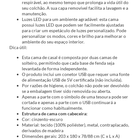
respirável, ao mesmo tempo que prolonga a vida útil do
seu colchão. A sua capa removível facilita a lavagem e a
manutenção.
Luzes LED para um ambiente agradável: esta cama
possui luzes LED que podem ser facilmente ajustadas
para criar um espetáculo de luzes personalizado. Pode
personalizar os modos, cores e brilho para melhorar o
ambiente do seu espaço interior.
Dica útil:
Esta cama de casal é composta por duas camas de
solteiro, permitindo que cada base de fenda seja
levantada de forma independente.
O produto inclui um conetor USB que requer uma fonte
de alimentação USB de 5V certificada (não incluída).
Por razões de higiene, o colchão não pode ser devolvido
se a embalagem tiver sido removida ou aberta.
Apenas a parte com o símbolo de uma tesoura pode ser
cortada e apenas a parte com o USB continuará a
funcionar como habitualmente.
Estrutura de cama com cabeceira:
Cor: cinzento-escuro
Material: tecido (100% poliéster), metal, contraplacado,
derivados de madeira
Dimensões gerais: 203 x 180 x 78/88 cm (C x L x A)