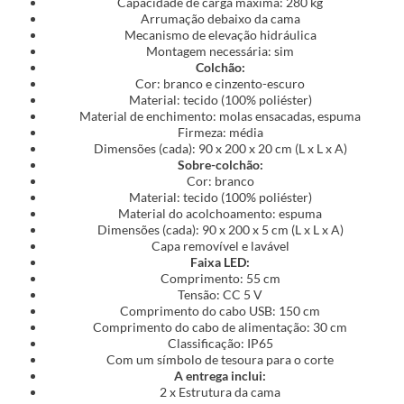
Capacidade de carga máxima: 280 kg
Arrumação debaixo da cama
Mecanismo de elevação hidráulica
Montagem necessária: sim
Colchão:
Cor: branco e cinzento-escuro
Material: tecido (100% poliéster)
Material de enchimento: molas ensacadas, espuma
Firmeza: média
Dimensões (cada): 90 x 200 x 20 cm (L x L x A)
Sobre-colchão:
Cor: branco
Material: tecido (100% poliéster)
Material do acolchoamento: espuma
Dimensões (cada): 90 x 200 x 5 cm (L x L x A)
Capa removível e lavável
Faixa LED:
Comprimento: 55 cm
Tensão: CC 5 V
Comprimento do cabo USB: 150 cm
Comprimento do cabo de alimentação: 30 cm
Classificação: IP65
Com um símbolo de tesoura para o corte
A entrega inclui:
2 x Estrutura da cama