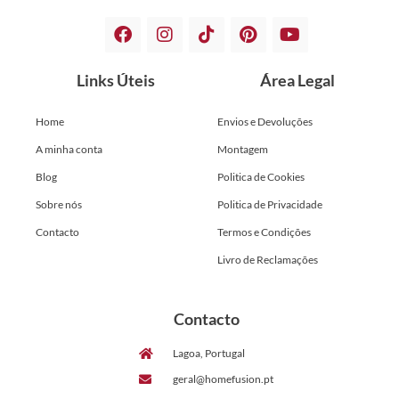
Links Úteis
Área Legal
Home
Envios e Devoluções
A minha conta
Montagem
Blog
Politica de Cookies
Sobre nós
Politica de Privacidade
Contacto
Termos e Condições
Livro de Reclamações
Contacto
Lagoa, Portugal
geral@homefusion.pt