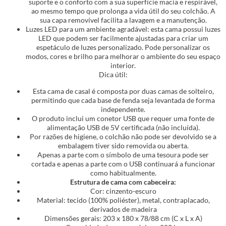
suporte e o conforto com a sua superfície macia e respirável,
ao mesmo tempo que prolonga a vida útil do seu colchão. A
sua capa removível facilita a lavagem e a manutenção.
Luzes LED para um ambiente agradável: esta cama possui luzes
LED que podem ser facilmente ajustadas para criar um
espetáculo de luzes personalizado. Pode personalizar os
modos, cores e brilho para melhorar o ambiente do seu espaço
interior.
Dica útil:
Esta cama de casal é composta por duas camas de solteiro,
permitindo que cada base de fenda seja levantada de forma
independente.
O produto inclui um conetor USB que requer uma fonte de
alimentação USB de 5V certificada (não incluída).
Por razões de higiene, o colchão não pode ser devolvido se a
embalagem tiver sido removida ou aberta.
Apenas a parte com o símbolo de uma tesoura pode ser
cortada e apenas a parte com o USB continuará a funcionar
como habitualmente.
Estrutura de cama com cabeceira:
Cor: cinzento-escuro
Material: tecido (100% poliéster), metal, contraplacado,
derivados de madeira
Dimensões gerais: 203 x 180 x 78/88 cm (C x L x A)