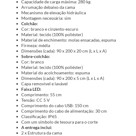
Capacidade de carga máxima: 280 kg
Arrumação debaixo da cama
Mecanismo de elevação hidráulica
Montagem necessária: sim
Colchão:
Cor: branco e cinzento-escuro
Material: tecido (100% poliéster)
Material de enchimento: molas ensacadas, espuma
Firmeza: média
Dimensões (cada): 90 x 200 x 20 cm (L x L x A)
Sobre-colchão:
Cor: branco
Material: tecido (100% poliéster)
Material do acolchoamento: espuma
Dimensões (cada): 90 x 200 x 5 cm (L x L x A)
Capa removível e lavável
Faixa LED:
Comprimento: 55 cm
Tensão: CC 5 V
Comprimento do cabo USB: 150 cm
Comprimento do cabo de alimentação: 30 cm
Classificação: IP65
Com um símbolo de tesoura para o corte
A entrega inclui:
2 x Estrutura da cama