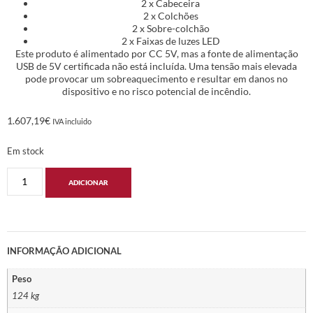
2 x Cabeceira
2 x Colchões
2 x Sobre-colchão
2 x Faixas de luzes LED
Este produto é alimentado por CC 5V, mas a fonte de alimentação
USB de 5V certificada não está incluída. Uma tensão mais elevada
pode provocar um sobreaquecimento e resultar em danos no
dispositivo e no risco potencial de incêndio.
1.607,19
€
IVA incluido
Em stock
ADICIONAR
INFORMAÇÃO ADICIONAL
Peso
124 kg