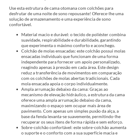
Use esta estrutura de cama otomana com colchões para
desfrutar de uma noite de sono repousante! Oferece-lhe uma
solução de armazenamento e uma experiência de sono
confortável.
Material macio e durável: o tecido de poliéster combina
suavidade, respirabilidade e durabilidade, garantindo
que experimenta o máximo conforto e aconchego.
Colchão de molas ensacadas: este colchão possui molas
ensacadas individuais que funcionam de uma forma
independente para fornecer um apoio personalizado,
reagindo apenas à pressão em cada área. Este design
reduz a transferência de movimentos em comparação
com os colchões de molas abertas tradicionais. Cada
mola ensacada apoia o corpo individualmente.
Ampla arrumação debaixo da cama: Graças ao
mecanismo de elevação hidráulico, a estrutura da cama
oferece uma ampla arrumação debaixo da cama,
maximizando o espaço sem ocupar mais área de
pavimento. Com apenas um simples puxão da alça, a
base da fenda levanta-se suavemente, permitindo-lhe
recuperar os seus itens de forma rápida e sem esforço.
Sobre-colchão confortável: este sobre-colchão aumenta
o suporte e o conforto com a sua superfície macia e