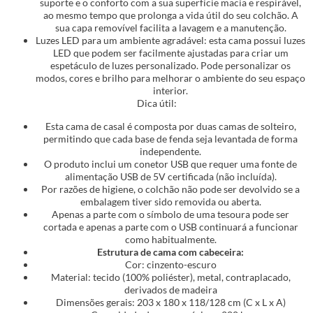
suporte e o conforto com a sua superfície macia e respirável,
ao mesmo tempo que prolonga a vida útil do seu colchão. A
sua capa removível facilita a lavagem e a manutenção.
Luzes LED para um ambiente agradável: esta cama possui luzes
LED que podem ser facilmente ajustadas para criar um
espetáculo de luzes personalizado. Pode personalizar os
modos, cores e brilho para melhorar o ambiente do seu espaço
interior.
Dica útil:
Esta cama de casal é composta por duas camas de solteiro,
permitindo que cada base de fenda seja levantada de forma
independente.
O produto inclui um conetor USB que requer uma fonte de
alimentação USB de 5V certificada (não incluída).
Por razões de higiene, o colchão não pode ser devolvido se a
embalagem tiver sido removida ou aberta.
Apenas a parte com o símbolo de uma tesoura pode ser
cortada e apenas a parte com o USB continuará a funcionar
como habitualmente.
Estrutura de cama com cabeceira:
Cor: cinzento-escuro
Material: tecido (100% poliéster), metal, contraplacado,
derivados de madeira
Dimensões gerais: 203 x 180 x 118/128 cm (C x L x A)