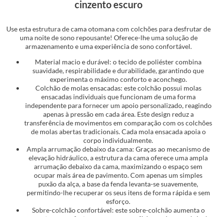
cinzento escuro
Use esta estrutura de cama otomana com colchões para desfrutar de
uma noite de sono repousante! Oferece-lhe uma solução de
armazenamento e uma experiência de sono confortável.
Material macio e durável: o tecido de poliéster combina
suavidade, respirabilidade e durabilidade, garantindo que
experimenta o máximo conforto e aconchego.
Colchão de molas ensacadas: este colchão possui molas
ensacadas individuais que funcionam de uma forma
independente para fornecer um apoio personalizado, reagindo
apenas à pressão em cada área. Este design reduz a
transferência de movimentos em comparação com os colchões
de molas abertas tradicionais. Cada mola ensacada apoia o
corpo individualmente.
Ampla arrumação debaixo da cama: Graças ao mecanismo de
elevação hidráulico, a estrutura da cama oferece uma ampla
arrumação debaixo da cama, maximizando o espaço sem
ocupar mais área de pavimento. Com apenas um simples
puxão da alça, a base da fenda levanta-se suavemente,
permitindo-lhe recuperar os seus itens de forma rápida e sem
esforço.
Sobre-colchão confortável: este sobre-colchão aumenta o