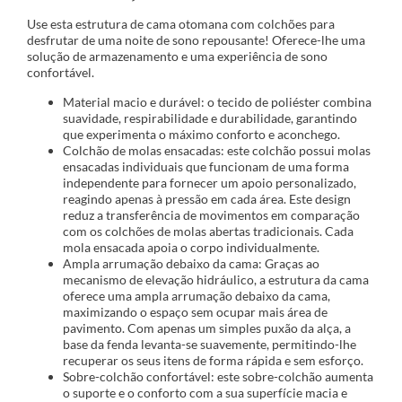
Use esta estrutura de cama otomana com colchões para
desfrutar de uma noite de sono repousante! Oferece-lhe uma
solução de armazenamento e uma experiência de sono
confortável.
Material macio e durável: o tecido de poliéster combina
suavidade, respirabilidade e durabilidade, garantindo
que experimenta o máximo conforto e aconchego.
Colchão de molas ensacadas: este colchão possui molas
ensacadas individuais que funcionam de uma forma
independente para fornecer um apoio personalizado,
reagindo apenas à pressão em cada área. Este design
reduz a transferência de movimentos em comparação
com os colchões de molas abertas tradicionais. Cada
mola ensacada apoia o corpo individualmente.
Ampla arrumação debaixo da cama: Graças ao
mecanismo de elevação hidráulico, a estrutura da cama
oferece uma ampla arrumação debaixo da cama,
maximizando o espaço sem ocupar mais área de
pavimento. Com apenas um simples puxão da alça, a
base da fenda levanta-se suavemente, permitindo-lhe
recuperar os seus itens de forma rápida e sem esforço.
Sobre-colchão confortável: este sobre-colchão aumenta
o suporte e o conforto com a sua superfície macia e