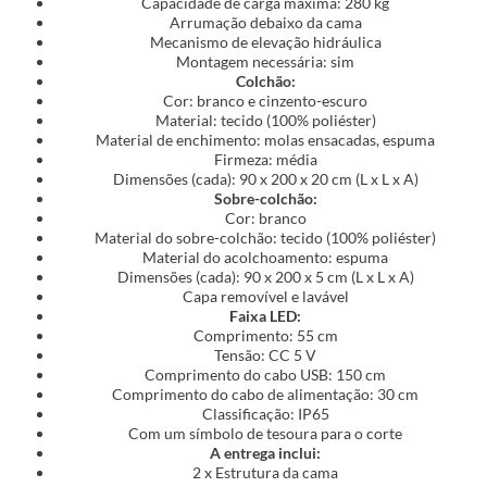
Capacidade de carga máxima: 280 kg
Arrumação debaixo da cama
Mecanismo de elevação hidráulica
Montagem necessária: sim
Colchão:
Cor: branco e cinzento-escuro
Material: tecido (100% poliéster)
Material de enchimento: molas ensacadas, espuma
Firmeza: média
Dimensões (cada): 90 x 200 x 20 cm (L x L x A)
Sobre-colchão:
Cor: branco
Material do sobre-colchão: tecido (100% poliéster)
Material do acolchoamento: espuma
Dimensões (cada): 90 x 200 x 5 cm (L x L x A)
Capa removível e lavável
Faixa LED:
Comprimento: 55 cm
Tensão: CC 5 V
Comprimento do cabo USB: 150 cm
Comprimento do cabo de alimentação: 30 cm
Classificação: IP65
Com um símbolo de tesoura para o corte
A entrega inclui:
2 x Estrutura da cama