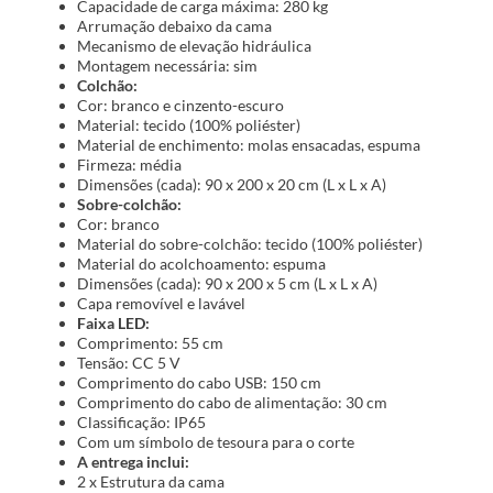
Capacidade de carga máxima: 280 kg
Arrumação debaixo da cama
Mecanismo de elevação hidráulica
Montagem necessária: sim
Colchão:
Cor: branco e cinzento-escuro
Material: tecido (100% poliéster)
Material de enchimento: molas ensacadas, espuma
Firmeza: média
Dimensões (cada): 90 x 200 x 20 cm (L x L x A)
Sobre-colchão:
Cor: branco
Material do sobre-colchão: tecido (100% poliéster)
Material do acolchoamento: espuma
Dimensões (cada): 90 x 200 x 5 cm (L x L x A)
Capa removível e lavável
Faixa LED:
Comprimento: 55 cm
Tensão: CC 5 V
Comprimento do cabo USB: 150 cm
Comprimento do cabo de alimentação: 30 cm
Classificação: IP65
Com um símbolo de tesoura para o corte
A entrega inclui:
2 x Estrutura da cama