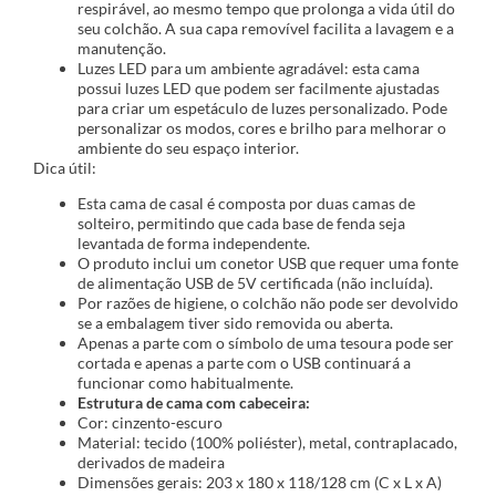
respirável, ao mesmo tempo que prolonga a vida útil do
seu colchão. A sua capa removível facilita a lavagem e a
manutenção.
Luzes LED para um ambiente agradável: esta cama
possui luzes LED que podem ser facilmente ajustadas
para criar um espetáculo de luzes personalizado. Pode
personalizar os modos, cores e brilho para melhorar o
ambiente do seu espaço interior.
Dica útil:
Esta cama de casal é composta por duas camas de
solteiro, permitindo que cada base de fenda seja
levantada de forma independente.
O produto inclui um conetor USB que requer uma fonte
de alimentação USB de 5V certificada (não incluída).
Por razões de higiene, o colchão não pode ser devolvido
se a embalagem tiver sido removida ou aberta.
Apenas a parte com o símbolo de uma tesoura pode ser
cortada e apenas a parte com o USB continuará a
funcionar como habitualmente.
Estrutura de cama com cabeceira:
Cor: cinzento-escuro
Material: tecido (100% poliéster), metal, contraplacado,
derivados de madeira
Dimensões gerais: 203 x 180 x 118/128 cm (C x L x A)