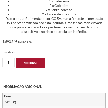
1 x Cabeceira
2 x Colchões
2 x Sobre-colchão
2 x Faixas de luzes LED
Este produto é alimentado por CC 5V, mas a fonte de alimentação
USB de 5V certificada não está incluída. Uma tensão mais elevada
pode provocar um sobreaquecimento e resultar em danos no
dispositivo e no risco potencial de incêndio.
1.693,34
€
IVA incluido
Em stock
ADICIONAR
INFORMAÇÃO ADICIONAL
Peso
134,5 kg