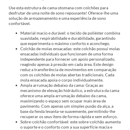
Use esta estrutura de cama otomana com colchões para
desfrutar de uma noite de sono repousante! Oferece-lhe uma
solução de armazenamento e uma experiência de sono
confortável.
Material macio e durável: o tecido de poliéster combina
suavidade, respirabilidade e durabilidade, garantindo
que experimenta o máximo conforto e aconchego.
Colchão de molas ensacadas: este colchão possui molas
ensacadas individuais que funcionam de uma forma
independente para fornecer um apoio personalizado,
reagindo apenas à pressão em cada área. Este design
reduz a transferência de movimentos em comparação
com os colchões de molas abertas tradicionais. Cada
mola ensacada apoia o corpo individualmente.
Ampla arrumação debaixo da cama: Graças ao
mecanismo de elevação hidráulico, a estrutura da cama
oferece uma ampla arrumação debaixo da cama,
maximizando o espaço sem ocupar mais área de
pavimento. Com apenas um simples puxão da alça, a
base da fenda levanta-se suavemente, permitindo-lhe
recuperar os seus itens de forma rápida e sem esforço.
Sobre-colchão confortável: este sobre-colchão aumenta
o suporte e o conforto com a sua superfície macia e