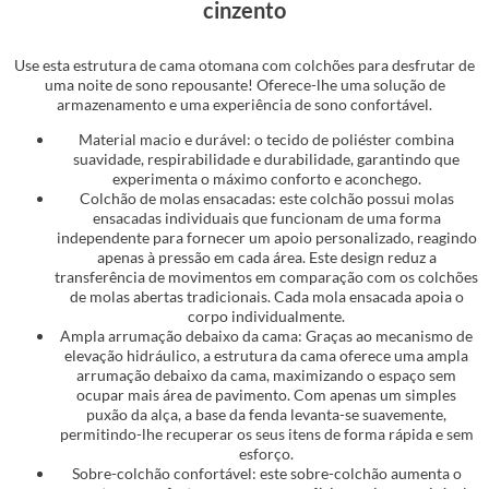
cinzento
Use esta estrutura de cama otomana com colchões para desfrutar de
uma noite de sono repousante! Oferece-lhe uma solução de
armazenamento e uma experiência de sono confortável.
Material macio e durável: o tecido de poliéster combina
suavidade, respirabilidade e durabilidade, garantindo que
experimenta o máximo conforto e aconchego.
Colchão de molas ensacadas: este colchão possui molas
ensacadas individuais que funcionam de uma forma
independente para fornecer um apoio personalizado, reagindo
apenas à pressão em cada área. Este design reduz a
transferência de movimentos em comparação com os colchões
de molas abertas tradicionais. Cada mola ensacada apoia o
corpo individualmente.
Ampla arrumação debaixo da cama: Graças ao mecanismo de
elevação hidráulico, a estrutura da cama oferece uma ampla
arrumação debaixo da cama, maximizando o espaço sem
ocupar mais área de pavimento. Com apenas um simples
puxão da alça, a base da fenda levanta-se suavemente,
permitindo-lhe recuperar os seus itens de forma rápida e sem
esforço.
Sobre-colchão confortável: este sobre-colchão aumenta o