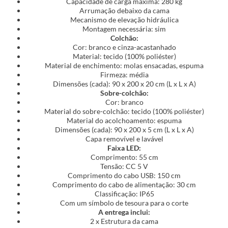
Capacidade de carga máxima: 280 kg
Arrumação debaixo da cama
Mecanismo de elevação hidráulica
Montagem necessária: sim
Colchão:
Cor: branco e cinza-acastanhado
Material: tecido (100% poliéster)
Material de enchimento: molas ensacadas, espuma
Firmeza: média
Dimensões (cada): 90 x 200 x 20 cm (L x L x A)
Sobre-colchão:
Cor: branco
Material do sobre-colchão: tecido (100% poliéster)
Material do acolchoamento: espuma
Dimensões (cada): 90 x 200 x 5 cm (L x L x A)
Capa removível e lavável
Faixa LED:
Comprimento: 55 cm
Tensão: CC 5 V
Comprimento do cabo USB: 150 cm
Comprimento do cabo de alimentação: 30 cm
Classificação: IP65
Com um símbolo de tesoura para o corte
A entrega inclui:
2 x Estrutura da cama