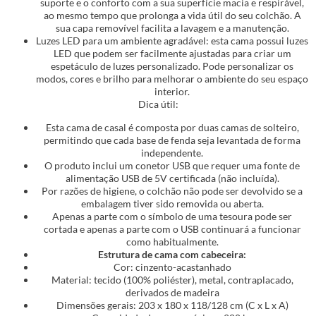
suporte e o conforto com a sua superfície macia e respirável,
ao mesmo tempo que prolonga a vida útil do seu colchão. A
sua capa removível facilita a lavagem e a manutenção.
Luzes LED para um ambiente agradável: esta cama possui luzes
LED que podem ser facilmente ajustadas para criar um
espetáculo de luzes personalizado. Pode personalizar os
modos, cores e brilho para melhorar o ambiente do seu espaço
interior.
Dica útil:
Esta cama de casal é composta por duas camas de solteiro,
permitindo que cada base de fenda seja levantada de forma
independente.
O produto inclui um conetor USB que requer uma fonte de
alimentação USB de 5V certificada (não incluída).
Por razões de higiene, o colchão não pode ser devolvido se a
embalagem tiver sido removida ou aberta.
Apenas a parte com o símbolo de uma tesoura pode ser
cortada e apenas a parte com o USB continuará a funcionar
como habitualmente.
Estrutura de cama com cabeceira:
Cor: cinzento-acastanhado
Material: tecido (100% poliéster), metal, contraplacado,
derivados de madeira
Dimensões gerais: 203 x 180 x 118/128 cm (C x L x A)