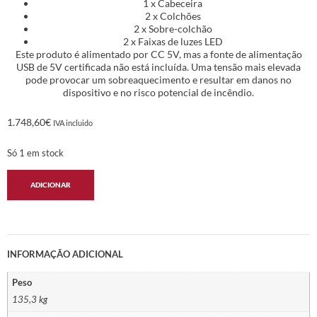
1 x Cabeceira
2 x Colchões
2 x Sobre-colchão
2 x Faixas de luzes LED
Este produto é alimentado por CC 5V, mas a fonte de alimentação
USB de 5V certificada não está incluída. Uma tensão mais elevada
pode provocar um sobreaquecimento e resultar em danos no
dispositivo e no risco potencial de incêndio.
1.748,60
€
IVA incluido
Só 1 em stock
ADICIONAR
INFORMAÇÃO ADICIONAL
Peso
135,3 kg