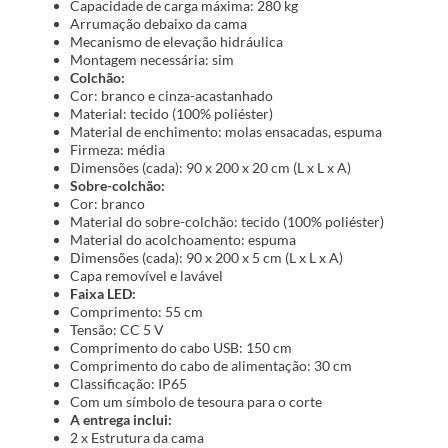
Capacidade de carga máxima: 280 kg
Arrumação debaixo da cama
Mecanismo de elevação hidráulica
Montagem necessária: sim
Colchão:
Cor: branco e cinza-acastanhado
Material: tecido (100% poliéster)
Material de enchimento: molas ensacadas, espuma
Firmeza: média
Dimensões (cada): 90 x 200 x 20 cm (L x L x A)
Sobre-colchão:
Cor: branco
Material do sobre-colchão: tecido (100% poliéster)
Material do acolchoamento: espuma
Dimensões (cada): 90 x 200 x 5 cm (L x L x A)
Capa removível e lavável
Faixa LED:
Comprimento: 55 cm
Tensão: CC 5 V
Comprimento do cabo USB: 150 cm
Comprimento do cabo de alimentação: 30 cm
Classificação: IP65
Com um símbolo de tesoura para o corte
A entrega inclui:
2 x Estrutura da cama