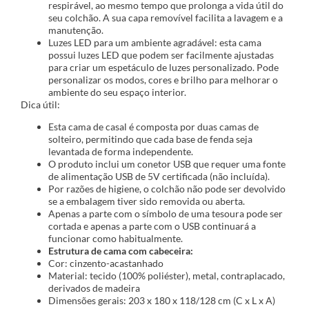
respirável, ao mesmo tempo que prolonga a vida útil do
seu colchão. A sua capa removível facilita a lavagem e a
manutenção.
Luzes LED para um ambiente agradável: esta cama
possui luzes LED que podem ser facilmente ajustadas
para criar um espetáculo de luzes personalizado. Pode
personalizar os modos, cores e brilho para melhorar o
ambiente do seu espaço interior.
Dica útil:
Esta cama de casal é composta por duas camas de
solteiro, permitindo que cada base de fenda seja
levantada de forma independente.
O produto inclui um conetor USB que requer uma fonte
de alimentação USB de 5V certificada (não incluída).
Por razões de higiene, o colchão não pode ser devolvido
se a embalagem tiver sido removida ou aberta.
Apenas a parte com o símbolo de uma tesoura pode ser
cortada e apenas a parte com o USB continuará a
funcionar como habitualmente.
Estrutura de cama com cabeceira:
Cor: cinzento-acastanhado
Material: tecido (100% poliéster), metal, contraplacado,
derivados de madeira
Dimensões gerais: 203 x 180 x 118/128 cm (C x L x A)