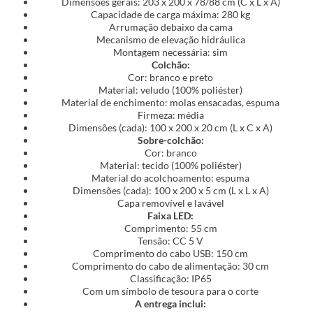
Dimensões gerais: 203 x 200 x 78/88 cm (C x L x A)
Capacidade de carga máxima: 280 kg
Arrumação debaixo da cama
Mecanismo de elevação hidráulica
Montagem necessária: sim
Colchão:
Cor: branco e preto
Material: veludo (100% poliéster)
Material de enchimento: molas ensacadas, espuma
Firmeza: média
Dimensões (cada): 100 x 200 x 20 cm (L x C x A)
Sobre-colchão:
Cor: branco
Material: tecido (100% poliéster)
Material do acolchoamento: espuma
Dimensões (cada): 100 x 200 x 5 cm (L x L x A)
Capa removível e lavável
Faixa LED:
Comprimento: 55 cm
Tensão: CC 5 V
Comprimento do cabo USB: 150 cm
Comprimento do cabo de alimentação: 30 cm
Classificação: IP65
Com um símbolo de tesoura para o corte
A entrega inclui: