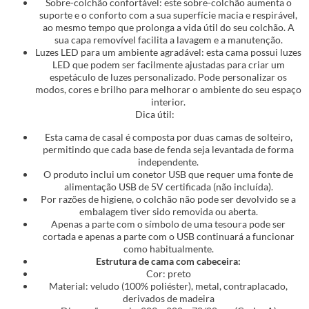
Sobre-colchão confortável: este sobre-colchão aumenta o
suporte e o conforto com a sua superfície macia e respirável,
ao mesmo tempo que prolonga a vida útil do seu colchão. A
sua capa removível facilita a lavagem e a manutenção.
Luzes LED para um ambiente agradável: esta cama possui luzes
LED que podem ser facilmente ajustadas para criar um
espetáculo de luzes personalizado. Pode personalizar os
modos, cores e brilho para melhorar o ambiente do seu espaço
interior.
Dica útil:
Esta cama de casal é composta por duas camas de solteiro,
permitindo que cada base de fenda seja levantada de forma
independente.
O produto inclui um conetor USB que requer uma fonte de
alimentação USB de 5V certificada (não incluída).
Por razões de higiene, o colchão não pode ser devolvido se a
embalagem tiver sido removida ou aberta.
Apenas a parte com o símbolo de uma tesoura pode ser
cortada e apenas a parte com o USB continuará a funcionar
como habitualmente.
Estrutura de cama com cabeceira:
Cor: preto
Material: veludo (100% poliéster), metal, contraplacado,
derivados de madeira