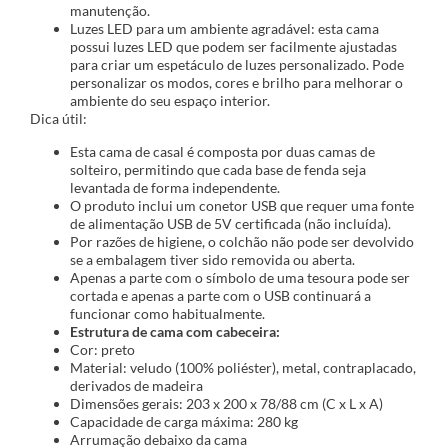
manutenção.
Luzes LED para um ambiente agradável: esta cama
possui luzes LED que podem ser facilmente ajustadas
para criar um espetáculo de luzes personalizado. Pode
personalizar os modos, cores e brilho para melhorar o
ambiente do seu espaço interior.
Dica útil:
Esta cama de casal é composta por duas camas de
solteiro, permitindo que cada base de fenda seja
levantada de forma independente.
O produto inclui um conetor USB que requer uma fonte
de alimentação USB de 5V certificada (não incluída).
Por razões de higiene, o colchão não pode ser devolvido
se a embalagem tiver sido removida ou aberta.
Apenas a parte com o símbolo de uma tesoura pode ser
cortada e apenas a parte com o USB continuará a
funcionar como habitualmente.
Estrutura de cama com cabeceira:
Cor: preto
Material: veludo (100% poliéster), metal, contraplacado,
derivados de madeira
Dimensões gerais: 203 x 200 x 78/88 cm (C x L x A)
Capacidade de carga máxima: 280 kg
Arrumação debaixo da cama