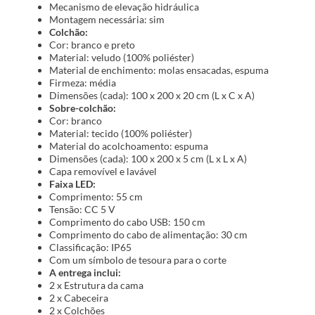
Mecanismo de elevação hidráulica
Montagem necessária: sim
Colchão:
Cor: branco e preto
Material: veludo (100% poliéster)
Material de enchimento: molas ensacadas, espuma
Firmeza: média
Dimensões (cada): 100 x 200 x 20 cm (L x C x A)
Sobre-colchão:
Cor: branco
Material: tecido (100% poliéster)
Material do acolchoamento: espuma
Dimensões (cada): 100 x 200 x 5 cm (L x L x A)
Capa removível e lavável
Faixa LED:
Comprimento: 55 cm
Tensão: CC 5 V
Comprimento do cabo USB: 150 cm
Comprimento do cabo de alimentação: 30 cm
Classificação: IP65
Com um símbolo de tesoura para o corte
A entrega inclui:
2 x Estrutura da cama
2 x Cabeceira
2 x Colchões