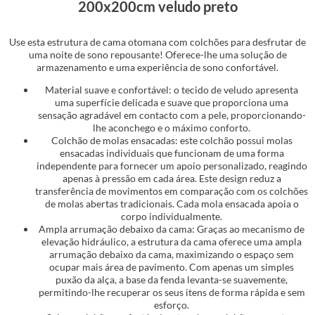
200x200cm veludo preto
Use esta estrutura de cama otomana com colchões para desfrutar de
uma noite de sono repousante! Oferece-lhe uma solução de
armazenamento e uma experiência de sono confortável.
Material suave e confortável: o tecido de veludo apresenta
uma superfície delicada e suave que proporciona uma
sensação agradável em contacto com a pele, proporcionando-
lhe aconchego e o máximo conforto.
Colchão de molas ensacadas: este colchão possui molas
ensacadas individuais que funcionam de uma forma
independente para fornecer um apoio personalizado, reagindo
apenas à pressão em cada área. Este design reduz a
transferência de movimentos em comparação com os colchões
de molas abertas tradicionais. Cada mola ensacada apoia o
corpo individualmente.
Ampla arrumação debaixo da cama: Graças ao mecanismo de
elevação hidráulico, a estrutura da cama oferece uma ampla
arrumação debaixo da cama, maximizando o espaço sem
ocupar mais área de pavimento. Com apenas um simples
puxão da alça, a base da fenda levanta-se suavemente,
permitindo-lhe recuperar os seus itens de forma rápida e sem
esforço.