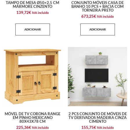
TAMPO DE MESA Ø50×2,5 CM
CONJUNTO MÓVEIS CASA DE
MÁRMORE CINZENTO
BANHO 10 PCS + BACIA COM
TORNEIRA PRETO
139,72
€
IVA incluido
673,25
€
IVA incluido
ADICIONAR
ADICIONAR
MÓVEL DE TV CORONA RANGE
2 PCS CONJUNTO DE MÓVEIS DE
EM PINHO MEXICANO
TV DERIVADOS MADEIRA CINZA
80X43X78 CM
CIMENTO
225,36
€
155,75
€
IVA incluido
IVA incluido