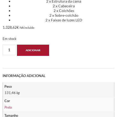
2 x Estrutura da cama
2 x Cabeceira
2 x Colchões
2 x Sobre-colchão
2 x Faixas de luzes LED
1.328,62
€
IVA incluido
Em stock
ADICIONAR
INFORMAÇÃO ADICIONAL
Peso
131,46 kg
Cor
Preto
Tamanho