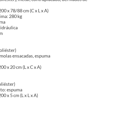
00 x 78/88 cm (C x L x A)
ima: 280 kg
ama
idráulica
im
oliéster)
 molas ensacadas, espuma
00 x 20 cm (L x C x A)
liéster)
nto: espuma
0 x 5 cm (L x L x A)