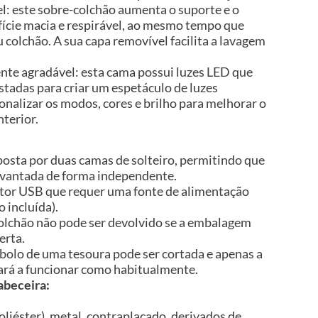
l: este sobre-colchão aumenta o suporte e o
fície macia e respirável, ao mesmo tempo que
u colchão. A sua capa removível facilita a lavagem
te agradável: esta cama possui luzes LED que
stadas para criar um espetáculo de luzes
nalizar os modos, cores e brilho para melhorar o
terior.
posta por duas camas de solteiro, permitindo que
levantada de forma independente.
tor USB que requer uma fonte de alimentação
 incluída).
 colchão não pode ser devolvido se a embalagem
erta.
bolo de uma tesoura pode ser cortada e apenas a
ará a funcionar como habitualmente.
abeceira:
liéster), metal, contraplacado, derivados de