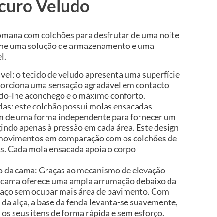
scuro Veludo
omana com colchões para desfrutar de uma noite
lhe uma solução de armazenamento e uma
l.
vel: o tecido de veludo apresenta uma superfície
porciona uma sensação agradável em contacto
do-lhe aconchego e o máximo conforto.
as: este colchão possui molas ensacadas
am de uma forma independente para fornecer um
gindo apenas à pressão em cada área. Este design
e movimentos em comparação com os colchões de
is. Cada mola ensacada apoia o corpo
 da cama: Graças ao mecanismo de elevação
da cama oferece uma ampla arrumação debaixo da
aço sem ocupar mais área de pavimento. Com
da alça, a base da fenda levanta-se suavemente,
os seus itens de forma rápida e sem esforço.