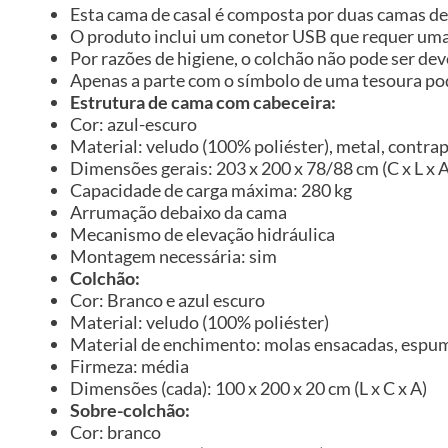
Esta cama de casal é composta por duas camas de
O produto inclui um conetor USB que requer uma 
Por razões de higiene, o colchão não pode ser de
Apenas a parte com o símbolo de uma tesoura pod
Estrutura de cama com cabeceira:
Cor: azul-escuro
Material: veludo (100% poliéster), metal, contra
Dimensões gerais: 203 x 200 x 78/88 cm (C x L x A
Capacidade de carga máxima: 280 kg
Arrumação debaixo da cama
Mecanismo de elevação hidráulica
Montagem necessária: sim
Colchão:
Cor: Branco e azul escuro
Material: veludo (100% poliéster)
Material de enchimento: molas ensacadas, espu
Firmeza: média
Dimensões (cada): 100 x 200 x 20 cm (L x C x A)
Sobre-colchão:
Cor: branco