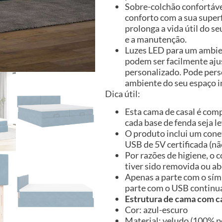
Sobre-colchão confortáve
conforto com a sua super
prolonga a vida útil do se
e a manutenção.
Luzes LED para um ambien
podem ser facilmente aju
personalizado. Pode perso
ambiente do seu espaço in
Dica útil:
Esta cama de casal é com
cada base de fenda seja 
O produto inclui um cone
USB de 5V certificada (não
Por razões de higiene, o
tiver sido removida ou ab
Apenas a parte com o sím
parte com o USB continu
Estrutura de cama com c
Cor: azul-escuro
Material: veludo (100% po