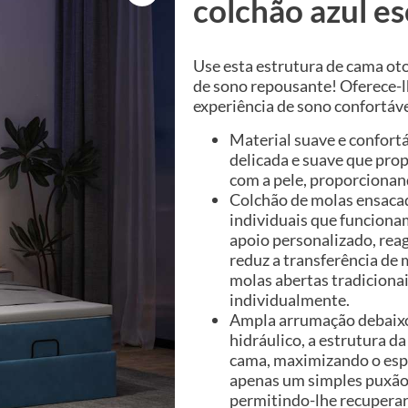
colchão azul e
Use esta estrutura de cama ot
de sono repousante! Oferece-
experiência de sono confortáve
Material suave e confortá
delicada e suave que pro
com a pele, proporcionan
Colchão de molas ensacad
individuais que funcion
apoio personalizado, rea
reduz a transferência d
molas abertas tradiciona
individualmente.
Ampla arrumação debaixo
hidráulico, a estrutura 
cama, maximizando o esp
apenas um simples puxão 
permitindo-lhe recuperar 