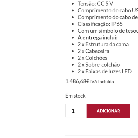
Tensão: CC 5 V
Comprimento do cabo US
Comprimento do cabo de 
Classificação: IP65
Com um símbolo de tesou
A entrega inclui:
2 x Estrutura da cama
2 x Cabeceira
2 x Colchões
2 x Sobre-colchão
2 x Faixas de luzes LED
1.486,68
€
IVA incluido
Em stock
ADICIONAR