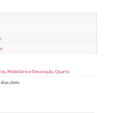
m
is
ras
,
Mobiliário e Decoração
,
Quarto
 dias úteis