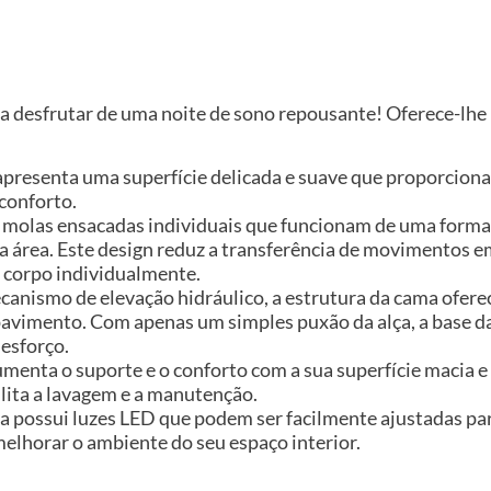
a desfrutar de uma noite de sono repousante! Oferece-l
o apresenta uma superfície delicada e suave que proporcio
conforto.
i molas ensacadas individuais que funcionam de uma form
a área. Este design reduz a transferência de movimentos
o corpo individualmente.
anismo de elevação hidráulico, a estrutura da cama ofer
avimento. Com apenas um simples puxão da alça, a base d
 esforço.
umenta o suporte e o conforto com a sua superfície macia 
cilita a lavagem e a manutenção.
 possui luzes LED que podem ser facilmente ajustadas para
melhorar o ambiente do seu espaço interior.