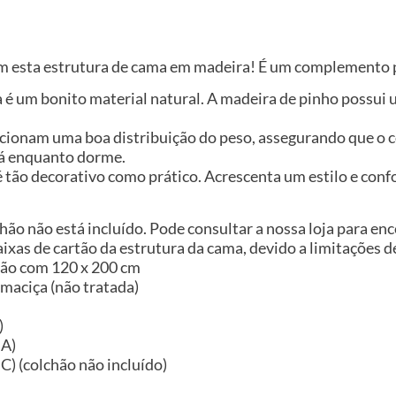
m esta estrutura de cama em madeira! É um complemento prá
 é um bonito material natural. A madeira de pinho possui u
rcionam uma boa distribuição do peso, assegurando que o 
dá enquanto dorme.
é tão decorativo como prático. Acrescenta um estilo e conf
chão não está incluído. Pode consultar a nossa loja para e
xas de cartão da estrutura da cama, devido a limitações d
hão com 120 x 200 cm
maciça (não tratada)
)
 A)
) (colchão não incluído)