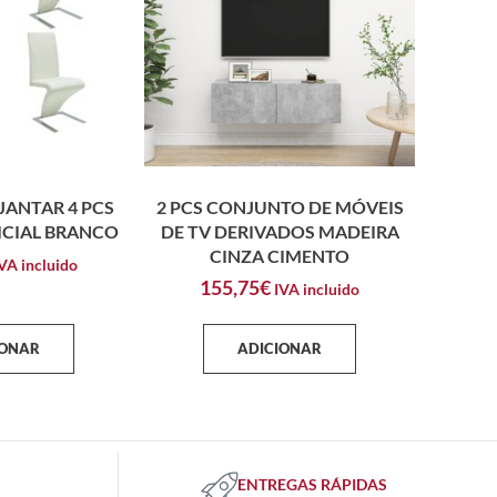
JANTAR 4 PCS
2 PCS CONJUNTO DE MÓVEIS
ICIAL BRANCO
DE TV DERIVADOS MADEIRA
CINZA CIMENTO
VA incluido
155,75
€
IVA incluido
IONAR
ADICIONAR
ENTREGAS RÁPIDAS