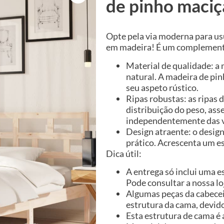
de pinho maciç
Opte pela via moderna para us
em madeira! É um complemento 
Material de qualidade: a
natural. A madeira de pin
seu aspeto rústico.
Ripas robustas: as ripas
distribuição do peso, as
independentemente das v
Design atraente: o design
prático. Acrescenta um es
Dica útil:
A entrega só inclui uma e
Pode consultar a nossa l
Algumas peças da cabecei
estrutura da cama, devido
Esta estrutura de cama é