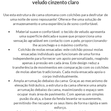
veludo cinzento claro
Use esta estrutura de cama otomana com colchões para desfrutar de
uma noite de sono repousante! Oferece-lhe uma solução de
armazenamento e uma experiência de sono confortável.
Material suave e confortável: o tecido de veludo apresenta
uma superfície delicada e suave que proporciona uma
sensação agradável em contacto com a pele, proporcionando-
lhe aconchego e o máximo conforto.
Colchão de molas ensacadas: este colchão possui molas
ensacadas individuais que funcionam de uma forma
independente para fornecer um apoio personalizado, reagindo
apenas à pressão em cada área. Este design reduz a
transferência de movimentos em comparação com os colchões
de molas abertas tradicionais. Cada mola ensacada apoia o
corpo individualmente.
Ampla arrumação debaixo da cama: Graças ao mecanismo de
elevação hidráulico, a estrutura da cama oferece uma ampla
arrumação debaixo da cama, maximizando o espaço sem
ocupar mais área de pavimento. Com apenas um simples
puxão da alça, a base da fenda levanta-se suavemente,
permitindo-lhe recuperar os seus itens de forma rápida e sem
esforço.