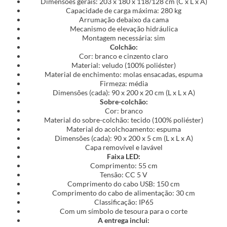
Dimensões gerais: 203 x 180 x 118/128 cm (C x L x A)
Capacidade de carga máxima: 280 kg
Arrumação debaixo da cama
Mecanismo de elevação hidráulica
Montagem necessária: sim
Colchão:
Cor: branco e cinzento claro
Material: veludo (100% poliéster)
Material de enchimento: molas ensacadas, espuma
Firmeza: média
Dimensões (cada): 90 x 200 x 20 cm (L x L x A)
Sobre-colchão:
Cor: branco
Material do sobre-colchão: tecido (100% poliéster)
Material do acolchoamento: espuma
Dimensões (cada): 90 x 200 x 5 cm (L x L x A)
Capa removível e lavável
Faixa LED:
Comprimento: 55 cm
Tensão: CC 5 V
Comprimento do cabo USB: 150 cm
Comprimento do cabo de alimentação: 30 cm
Classificação: IP65
Com um símbolo de tesoura para o corte
A entrega inclui: