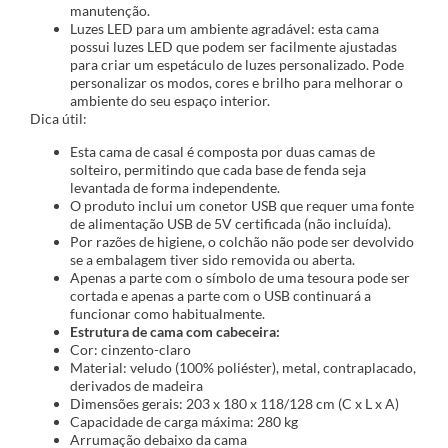
manutenção.
Luzes LED para um ambiente agradável: esta cama
possui luzes LED que podem ser facilmente ajustadas
para criar um espetáculo de luzes personalizado. Pode
personalizar os modos, cores e brilho para melhorar o
ambiente do seu espaço interior.
Dica útil:
Esta cama de casal é composta por duas camas de
solteiro, permitindo que cada base de fenda seja
levantada de forma independente.
O produto inclui um conetor USB que requer uma fonte
de alimentação USB de 5V certificada (não incluída).
Por razões de higiene, o colchão não pode ser devolvido
se a embalagem tiver sido removida ou aberta.
Apenas a parte com o símbolo de uma tesoura pode ser
cortada e apenas a parte com o USB continuará a
funcionar como habitualmente.
Estrutura de cama com cabeceira:
Cor: cinzento-claro
Material: veludo (100% poliéster), metal, contraplacado,
derivados de madeira
Dimensões gerais: 203 x 180 x 118/128 cm (C x L x A)
Capacidade de carga máxima: 280 kg
Arrumação debaixo da cama