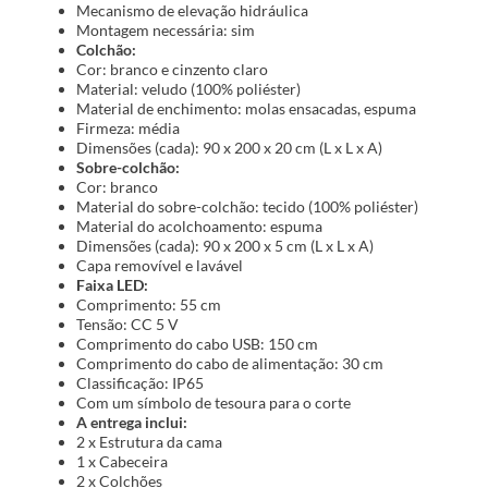
Mecanismo de elevação hidráulica
Montagem necessária: sim
Colchão:
Cor: branco e cinzento claro
Material: veludo (100% poliéster)
Material de enchimento: molas ensacadas, espuma
Firmeza: média
Dimensões (cada): 90 x 200 x 20 cm (L x L x A)
Sobre-colchão:
Cor: branco
Material do sobre-colchão: tecido (100% poliéster)
Material do acolchoamento: espuma
Dimensões (cada): 90 x 200 x 5 cm (L x L x A)
Capa removível e lavável
Faixa LED:
Comprimento: 55 cm
Tensão: CC 5 V
Comprimento do cabo USB: 150 cm
Comprimento do cabo de alimentação: 30 cm
Classificação: IP65
Com um símbolo de tesoura para o corte
A entrega inclui:
2 x Estrutura da cama
1 x Cabeceira
2 x Colchões