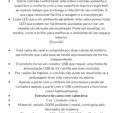
Sobre-colchão confortável: este sobre-colchão aumenta o
suporte e o conforto com a sua superfície macia e respirável,
ao mesmo tempo que prolonga a vida útil do seu colchão. A
sua capa removível facilita a lavagem e a manutenção.
Luzes LED para um ambiente agradável: esta cama possui luzes
LED que podem ser facilmente ajustadas para criar um
espetáculo de luzes personalizado. Pode personalizar os
modos, cores e brilho para melhorar o ambiente do seu espaço
interior.
Dica útil:
Esta cama de casal é composta por duas camas de solteiro,
permitindo que cada base de fenda seja levantada de forma
independente.
O produto inclui um conetor USB que requer uma fonte de
alimentação USB de 5V certificada (não incluída).
Por razões de higiene, o colchão não pode ser devolvido se a
embalagem tiver sido removida ou aberta.
Apenas a parte com o símbolo de uma tesoura pode ser
cortada e apenas a parte com o USB continuará a funcionar
como habitualmente.
Estrutura de cama com cabeceira:
Cor: cinzento-claro
Material: veludo (100% poliéster), metal, contraplacado,
derivados de madeira