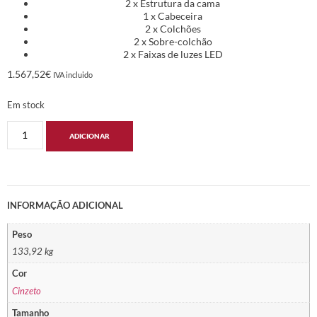
2 x Estrutura da cama
1 x Cabeceira
2 x Colchões
2 x Sobre-colchão
2 x Faixas de luzes LED
1.567,52
€
IVA incluido
Em stock
ADICIONAR
INFORMAÇÃO ADICIONAL
Peso
133,92 kg
Cor
Cinzeto
Tamanho