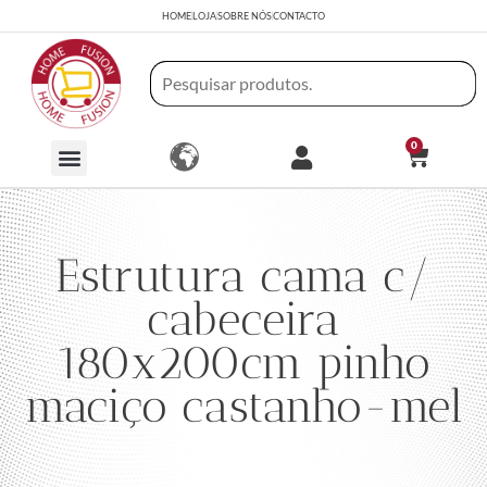
HOME
LOJA
SOBRE NÓS
CONTACTO
0
Estrutura cama c/
cabeceira
180x200cm pinho
maciço castanho-mel