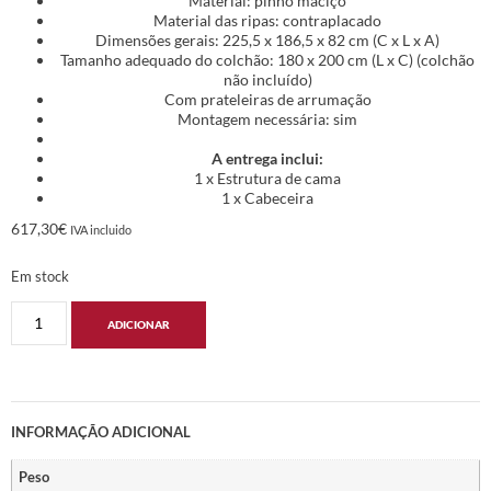
Material: pinho maciço
Material das ripas: contraplacado
Dimensões gerais: 225,5 x 186,5 x 82 cm (C x L x A)
Tamanho adequado do colchão: 180 x 200 cm (L x C) (colchão
não incluído)
Com prateleiras de arrumação
Montagem necessária: sim
A entrega inclui:
1 x Estrutura de cama
1 x Cabeceira
617,30
€
IVA incluido
Em stock
ADICIONAR
INFORMAÇÃO ADICIONAL
Peso