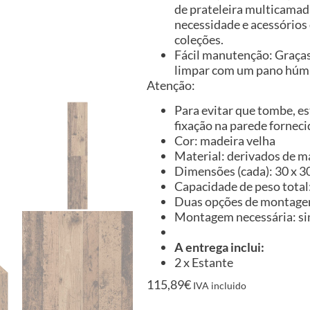
de prateleira multicamad
necessidade e acessórios
coleções.
Fácil manutenção: Graças à
limpar com um pano húm
Atenção:
Para evitar que tombe, es
fixação na parede forneci
Cor: madeira velha
Material: derivados de m
Dimensões (cada): 30 x 30 
Capacidade de peso total:
Duas opções de montag
Montagem necessária: s
A entrega inclui:
2 x Estante
115,89
€
IVA incluido