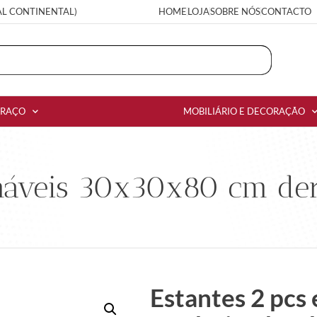
AL CONTINENTAL)
HOME
LOJA
SOBRE NÓS
CONTACTO
RRAÇO
MOBILIÁRIO E DECORAÇÃO
lháveis 30x30x80 cm de
Estantes 2 pcs