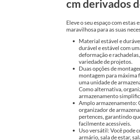
cm derivados d
Eleve o seu espaço com estas e
maravilhosa para as suas nec
Material estável e duráve
durável e estável com uma
deformação e rachadelas,
variedade de projetos.
Duas opções de montagem
montagem para máxima fle
uma unidade de armazenam
Como alternativa, organi
armazenamento simplifica
Amplo armazenamento: Co
organizador de armazen
pertences, garantindo qu
facilmente acessíveis.
Uso versátil: Você pode c
armário, sala de estar, s