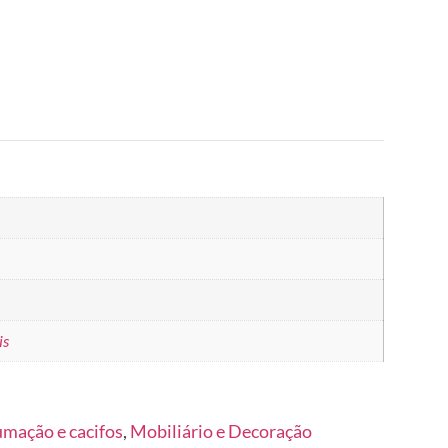
is
umação e cacifos
,
Mobiliário e Decoração