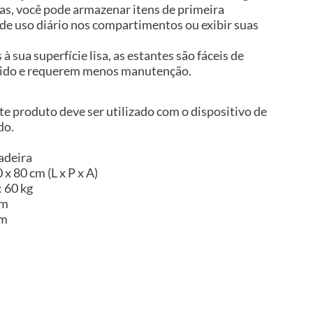
as, você pode armazenar itens de primeira
 de uso diário nos compartimentos ou exibir suas
 sua superfície lisa, as estantes são fáceis de
ido e requerem menos manutenção.
te produto deve ser utilizado com o dispositivo de
do.
adeira
x 80 cm (L x P x A)
 60 kg
em
im