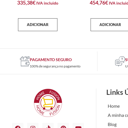
335,38
€
454,76
€
IVA incluido
IVA inclui
ADICIONAR
ADICIONAR
PAGAMENTO SEGURO
S
100% de segurança no pagamento
U
Links 
Home
A minha c
Blog