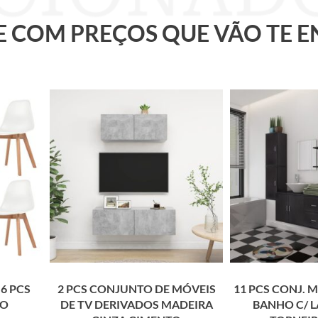
 E COM PREÇOS QUE VÃO TE 
6 PCS
2 PCS CONJUNTO DE MÓVEIS
11 PCS CONJ. 
CO
DE TV DERIVADOS MADEIRA
BANHO C/ L