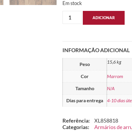
Em stock
ADICIONAR
INFORMAÇÃO ADICIONAL
15,6 kg
Peso
Cor
Marrom
Tamanho
N/A
Dias para entrega
4-10 dias úte
Referência:
XL858818
Categorias:
Armários de arr