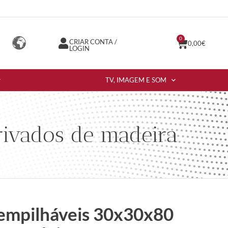
0
CRIAR CONTA /
0,00
€
LOGIN
TV, IMAGEM E SOM
rivados de madeira
 empilháveis 30x30x80