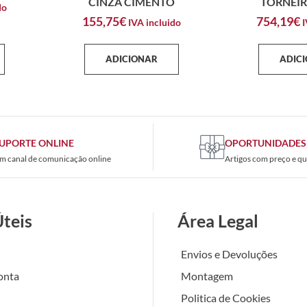
CINZA CIMENTO
TORNEIR
do
155,75
€
754,19
€
IVA incluido
I
ADICIONAR
ADIC
UPORTE ONLINE
OPORTUNIDADES
m canal de comunicação online
Artigos com preço e qu
Úteis
Área Legal
Envios e Devoluções
onta
Montagem
Politica de Cookies