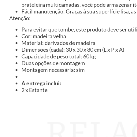
prateleira multicamadas, você pode armazenar ite
Fácil manutenção: Graças à sua superfície lisa,
Atenção:
Para evitar que tombe, este produto deve ser util
Cor: madeira velha
Material: derivados de madeira
Dimensões (cada): 30 x 30 x 80 cm (L x P x A)
Capacidade de peso total: 60 kg
Duas opções de montagem
Montagem necessária: sim
A entrega inclui:
2 x Estante