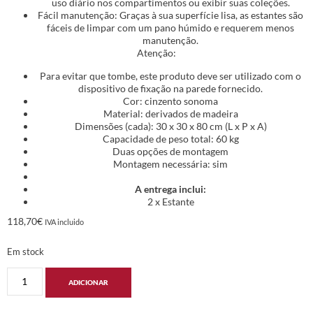
uso diário nos compartimentos ou exibir suas coleções.
Fácil manutenção: Graças à sua superfície lisa, as estantes são
fáceis de limpar com um pano húmido e requerem menos
manutenção.
Atenção:
Para evitar que tombe, este produto deve ser utilizado com o
dispositivo de fixação na parede fornecido.
Cor: cinzento sonoma
Material: derivados de madeira
Dimensões (cada): 30 x 30 x 80 cm (L x P x A)
Capacidade de peso total: 60 kg
Duas opções de montagem
Montagem necessária: sim
A entrega inclui:
2 x Estante
118,70
€
IVA incluido
Em stock
ADICIONAR