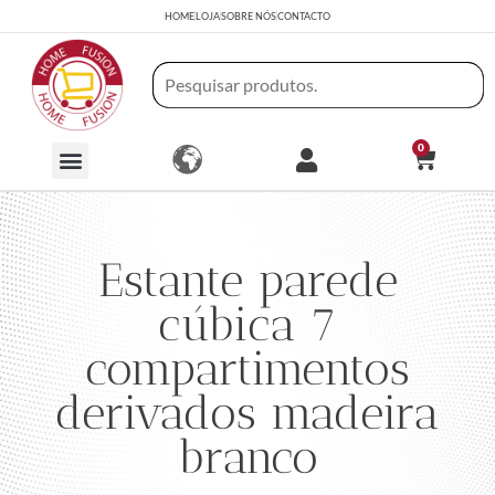
HOME
LOJA
SOBRE NÓS
CONTACTO
0
Estante parede
cúbica 7
compartimentos
derivados madeira
branco