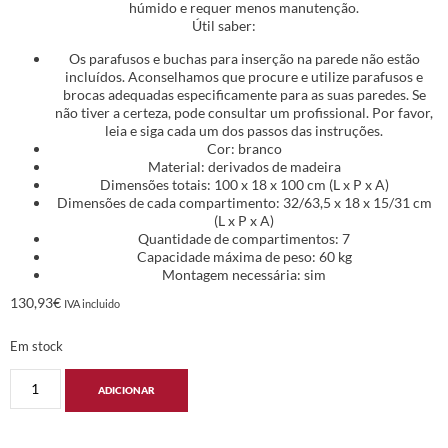
húmido e requer menos manutenção.
Útil saber:
Os parafusos e buchas para inserção na parede não estão
incluídos. Aconselhamos que procure e utilize parafusos e
brocas adequadas especificamente para as suas paredes. Se
não tiver a certeza, pode consultar um profissional. Por favor,
leia e siga cada um dos passos das instruções.
Cor: branco
Material: derivados de madeira
Dimensões totais: 100 x 18 x 100 cm (L x P x A)
Dimensões de cada compartimento: 32/63,5 x 18 x 15/31 cm
(L x P x A)
Quantidade de compartimentos: 7
Capacidade máxima de peso: 60 kg
Montagem necessária: sim
130,93
€
IVA incluido
Em stock
ADICIONAR