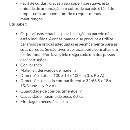
Fácil de cuidar: graças à sua superfície suave, esta
unidade de arrumação em cubos de parede é fácil de
limpar com um pano húmido e requer menos
manutenção.
Útil saber:
Os parafusos e buchas para inserção na parede não
estão incluídos. Aconselhamos que procure e utilize
parafusos e brocas adequadas especificamente para as
suas paredes. Se não tiver a certeza, pode consultar um
profissional. Por favor, leia e siga cada um dos passos
das instruções.
Cor: branco
Material: derivados de madeira
Dimensões totais: 100 x 18 x 100 cm (L x P x A)
Dimensões de cada compartimento: 32/63,5 x 18 x
15/31 cm (L x P x A)
Quantidade de compartimentos: 7
Capacidade máxima de peso: 60 kg
Montagem necessária: sim