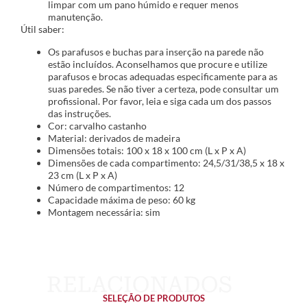
limpar com um pano húmido e requer menos
manutenção.
Útil saber:
Os parafusos e buchas para inserção na parede não
estão incluídos. Aconselhamos que procure e utilize
parafusos e brocas adequadas especificamente para as
suas paredes. Se não tiver a certeza, pode consultar um
profissional. Por favor, leia e siga cada um dos passos
das instruções.
Cor: carvalho castanho
Material: derivados de madeira
Dimensões totais: 100 x 18 x 100 cm (L x P x A)
Dimensões de cada compartimento: 24,5/31/38,5 x 18 x
23 cm (L x P x A)
Número de compartimentos: 12
Capacidade máxima de peso: 60 kg
Montagem necessária: sim
SELEÇÃO DE PRODUTOS