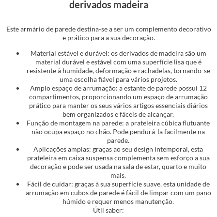
derivados madeira
Este armário de parede destina-se a ser um complemento decorativo
e prático para a sua decoração.
Material estável e durável: os derivados de madeira são um
material durável e estável com uma superfície lisa que é
resistente à humidade, deformação e rachadelas, tornando-se
uma escolha fiável para vários projetos.
Amplo espaço de arrumação: a estante de parede possui 12
compartimentos, proporcionando um espaço de arrumação
prático para manter os seus vários artigos essenciais diários
bem organizados e fáceis de alcançar.
Função de montagem na parede: a prateleira cúbica flutuante
não ocupa espaço no chão. Pode pendurá-la facilmente na
parede.
Aplicações amplas: graças ao seu design intemporal, esta
prateleira em caixa suspensa complementa sem esforço a sua
decoração e pode ser usada na sala de estar, quarto e muito
mais.
Fácil de cuidar: graças à sua superfície suave, esta unidade de
arrumação em cubos de parede é fácil de limpar com um pano
húmido e requer menos manutenção.
Útil saber: