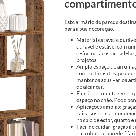
compartimento
Este armário de parede destin
para a sua decoração.
Material estável e duráve
durável e estável com uma
deformação e rachadelas,
projetos.
Amplo espaço de arrumaçã
compartimentos, proporc
manter os seus vários art
de alcançar.
Função de montagem na pa
espaço no chão. Pode pen
Aplicações amplas: graças
caixa suspensa complemen
na sala de estar, quarto e
Fácil de cuidar: graças à
em cubos de parede é fác