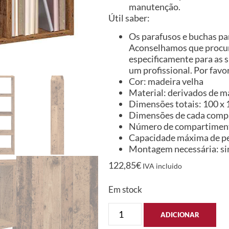
manutenção.
Útil saber:
Os parafusos e buchas par
Aconselhamos que procure
especificamente para as s
um profissional. Por favor
Cor: madeira velha
Material: derivados de m
Dimensões totais: 100 x 1
Dimensões de cada compar
Número de compartiment
Capacidade máxima de pe
Montagem necessária: s
122,85
€
IVA incluido
Em stock
ADICIONAR