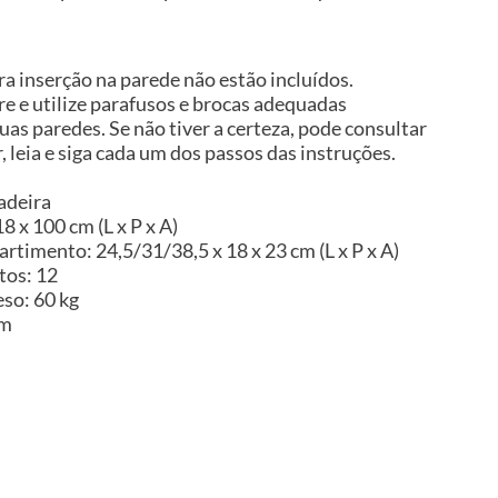
a inserção na parede não estão incluídos.
 e utilize parafusos e brocas adequadas
uas paredes. Se não tiver a certeza, pode consultar
, leia e siga cada um dos passos das instruções.
adeira
8 x 100 cm (L x P x A)
timento: 24,5/31/38,5 x 18 x 23 cm (L x P x A)
os: 12
so: 60 kg
im