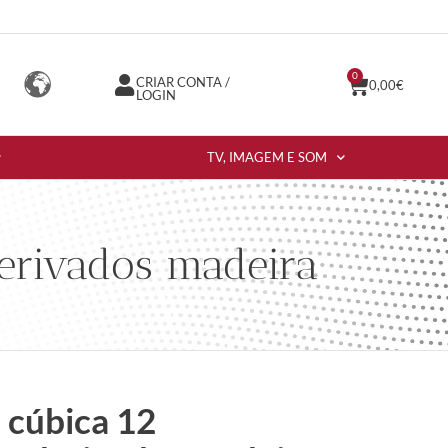
0
CRIAR CONTA /
0,00
€
LOGIN
TV, IMAGEM E SOM
derivados madeira
 cúbica 12