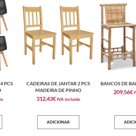
4 PCS
CADEIRAS DE JANTAR 2 PCS
BANCOS DE BA
O
MADEIRA DE PINHO
209,56
€
I
312,43
€
do
IVA incluido
ADICIONAR
ADIC