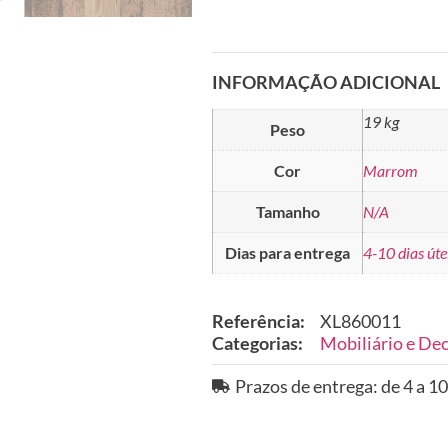
INFORMAÇÃO ADICIONAL
19 kg
Peso
Cor
Marrom
Tamanho
N/A
Dias para entrega
4-10 dias úte
Referência:
XL860011
Categorias:
Mobiliário e De
Prazos de entrega: de 4 a 10