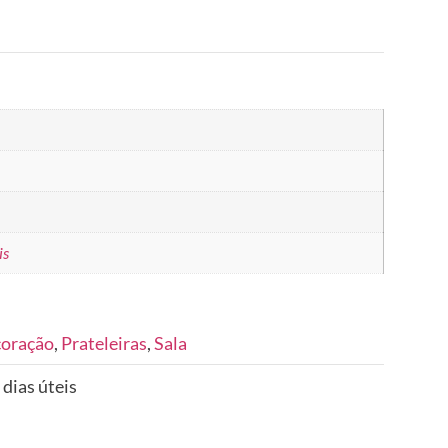
is
coração
,
Prateleiras
,
Sala
 dias úteis