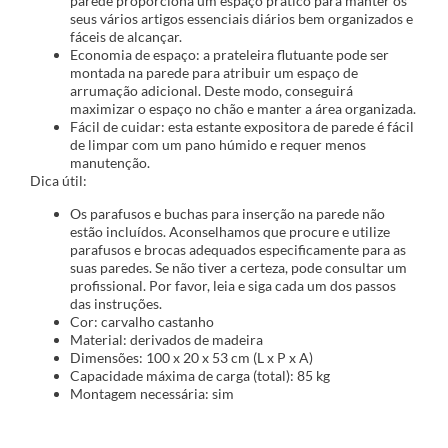
parede proporciona um espaço prático para manter os
seus vários artigos essenciais diários bem organizados e
fáceis de alcançar.
Economia de espaço: a prateleira flutuante pode ser
montada na parede para atribuir um espaço de
arrumação adicional. Deste modo, conseguirá
maximizar o espaço no chão e manter a área organizada.
Fácil de cuidar: esta estante expositora de parede é fácil
de limpar com um pano húmido e requer menos
manutenção.
Dica útil:
Os parafusos e buchas para inserção na parede não
estão incluídos. Aconselhamos que procure e utilize
parafusos e brocas adequados especificamente para as
suas paredes. Se não tiver a certeza, pode consultar um
profissional. Por favor, leia e siga cada um dos passos
das instruções.
Cor: carvalho castanho
Material: derivados de madeira
Dimensões: 100 x 20 x 53 cm (L x P x A)
Capacidade máxima de carga (total): 85 kg
Montagem necessária: sim