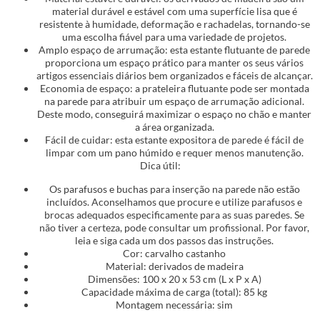
material durável e estável com uma superfície lisa que é
resistente à humidade, deformação e rachadelas, tornando-se
uma escolha fiável para uma variedade de projetos.
Amplo espaço de arrumação: esta estante flutuante de parede
proporciona um espaço prático para manter os seus vários
artigos essenciais diários bem organizados e fáceis de alcançar.
Economia de espaço: a prateleira flutuante pode ser montada
na parede para atribuir um espaço de arrumação adicional.
Deste modo, conseguirá maximizar o espaço no chão e manter
a área organizada.
Fácil de cuidar: esta estante expositora de parede é fácil de
limpar com um pano húmido e requer menos manutenção.
Dica útil:
Os parafusos e buchas para inserção na parede não estão
incluídos. Aconselhamos que procure e utilize parafusos e
brocas adequados especificamente para as suas paredes. Se
não tiver a certeza, pode consultar um profissional. Por favor,
leia e siga cada um dos passos das instruções.
Cor: carvalho castanho
Material: derivados de madeira
Dimensões: 100 x 20 x 53 cm (L x P x A)
Capacidade máxima de carga (total): 85 kg
Montagem necessária: sim