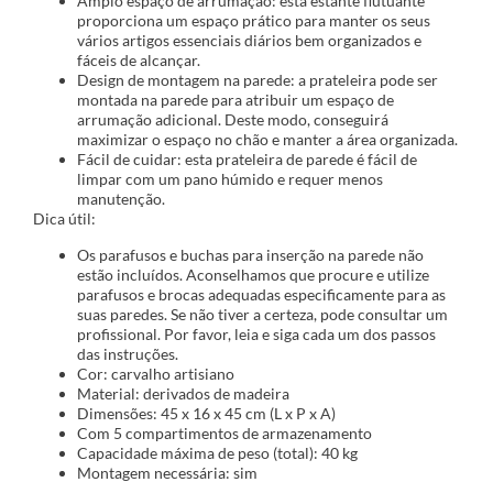
Amplo espaço de arrumação: esta estante flutuante
proporciona um espaço prático para manter os seus
vários artigos essenciais diários bem organizados e
fáceis de alcançar.
Design de montagem na parede: a prateleira pode ser
montada na parede para atribuir um espaço de
arrumação adicional. Deste modo, conseguirá
maximizar o espaço no chão e manter a área organizada.
Fácil de cuidar: esta prateleira de parede é fácil de
limpar com um pano húmido e requer menos
manutenção.
Dica útil:
Os parafusos e buchas para inserção na parede não
estão incluídos. Aconselhamos que procure e utilize
parafusos e brocas adequadas especificamente para as
suas paredes. Se não tiver a certeza, pode consultar um
profissional. Por favor, leia e siga cada um dos passos
das instruções.
Cor: carvalho artisiano
Material: derivados de madeira
Dimensões: 45 x 16 x 45 cm (L x P x A)
Com 5 compartimentos de armazenamento
Capacidade máxima de peso (total): 40 kg
Montagem necessária: sim