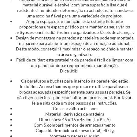
material durável e estável com uma superfície lisa que é
resistente à humidade, deformação e rachadelas, tornando-se
uma escolha fiável para uma variedade de projetos.
Amplo espaço de arrumação: esta estante flutuante
proporciona um espaço prático para manter os seus vários
artigos essenciais diários bem organizados e fáceis de alcançar.
Design de montagem na parede: a prateleira pode ser montada
na parede para atribuir um espaço de arrumação adicional.
Deste modo, conseguirá maximizar o espaço no chão e manter
a área organizada.
Fácil de cuidar: esta prateleira de parede é fácil de limpar com
um pano húmido e requer menos manutenção.
Dica útil:
Os parafusos e buchas para inserção na parede não estão
incluídos. Aconselhamos que procure e utilize parafusos e
brocas adequadas especificamente para as suas paredes. Se
não tiver a certeza, pode consultar um profissional. Por favor,
leia e siga cada um dos passos das instruções.
Cor: carvalho artisiano
Material: derivados de madeira
Dimensões: 45 x 16 x 45 cm (L x P x A)
Com 5 compartimentos de armazenamento
Capacidade máxima de peso (total): 40 kg
Montagem necessária: sim