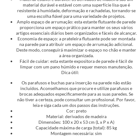
material durável e estável com uma superfície lisa que é
resistente à humidade, deformação e rachadelas, tornando-se
uma escolha fiável para uma variedade de projetos.
Amplo espaço de arrumação: esta estante flutuante de parede
proporciona um espaço prático para manter os seus vários
artigos essenciais diários bem organizados e fáceis de alcançar.
Economia de espaço: a prateleira flutuante pode ser montada
na parede para atribuir um espaço de arrumação adicional.
Deste modo, conseguirá maximizar o espaço no chão e manter
a área organizada.
Fácil de cuidar: esta estante expositora de parede é fácil de
limpar com um pano húmido e requer menos manutenção.
Dica útil:
Os parafusos e buchas para inserção na parede não estão
incluídos. Aconselhamos que procure e utilize parafusos e
brocas adequados especificamente para as suas paredes. Se
não tiver a certeza, pode consultar um profissional. Por favor,
leia e siga cada um dos passos das instruções.
Cor: preto
Material: derivados de madeira
Dimensões: 100 x 20 x 53 cm (L x P x A)
Capacidade máxima de carga (total): 85 kg
Montagem necessária: sim