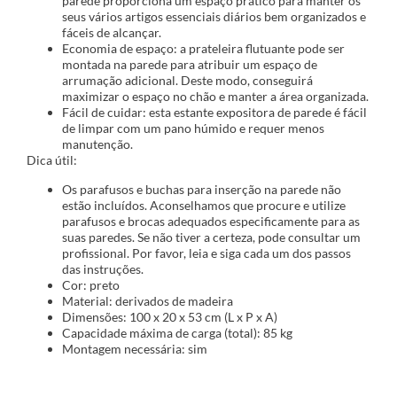
parede proporciona um espaço prático para manter os
seus vários artigos essenciais diários bem organizados e
fáceis de alcançar.
Economia de espaço: a prateleira flutuante pode ser
montada na parede para atribuir um espaço de
arrumação adicional. Deste modo, conseguirá
maximizar o espaço no chão e manter a área organizada.
Fácil de cuidar: esta estante expositora de parede é fácil
de limpar com um pano húmido e requer menos
manutenção.
Dica útil:
Os parafusos e buchas para inserção na parede não
estão incluídos. Aconselhamos que procure e utilize
parafusos e brocas adequados especificamente para as
suas paredes. Se não tiver a certeza, pode consultar um
profissional. Por favor, leia e siga cada um dos passos
das instruções.
Cor: preto
Material: derivados de madeira
Dimensões: 100 x 20 x 53 cm (L x P x A)
Capacidade máxima de carga (total): 85 kg
Montagem necessária: sim