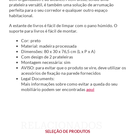
prateleira versátil, é também uma solução de arrumação
perfeita para o seu corredor e qualquer outro espaço
habitacional.
A estante de livros é fácil de limpar com o pano húmido. O
suporte para livros é fácil de montar.
Cor: preto
Material: madeira processada
Dimensões: 80 x 30 x 76,5 cm (L x P x A)
Com design de 2 prateleiras
Montagem necessária: sim
AVISO: para evitar que o produto se vire, deve utilizar os
acessórios de fixação na parede fornecidos
Legal Documents:
Mais informações sobre como evitar a queda do seu
mobiliário podem ser encontradas
aqui
SELEÇÃO DE PRODUTOS