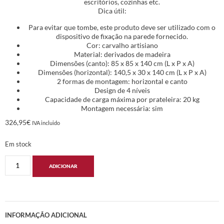
escritórios, cozinhas etc.
Dica útil:
Para evitar que tombe, este produto deve ser utilizado com o
dispositivo de fixação na parede fornecido.
Cor: carvalho artisiano
Material: derivados de madeira
Dimensões (canto): 85 x 85 x 140 cm (L x P x A)
Dimensões (horizontal): 140,5 x 30 x 140 cm (L x P x A)
2 formas de montagem: horizontal e canto
Design de 4 níveis
Capacidade de carga máxima por prateleira: 20 kg
Montagem necessária: sim
326,95
€
IVA incluido
Em stock
ADICIONAR
INFORMAÇÃO ADICIONAL