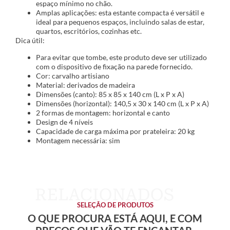
espaço mínimo no chão.
Amplas aplicações: esta estante compacta é versátil e
ideal para pequenos espaços, incluindo salas de estar,
quartos, escritórios, cozinhas etc.
Dica útil:
Para evitar que tombe, este produto deve ser utilizado
com o dispositivo de fixação na parede fornecido.
Cor: carvalho artisiano
Material: derivados de madeira
Dimensões (canto): 85 x 85 x 140 cm (L x P x A)
Dimensões (horizontal): 140,5 x 30 x 140 cm (L x P x A)
2 formas de montagem: horizontal e canto
Design de 4 níveis
Capacidade de carga máxima por prateleira: 20 kg
Montagem necessária: sim
SELEÇÃO DE PRODUTOS
O QUE PROCURA ESTÁ AQUI, E COM