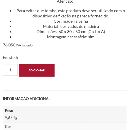
Atenção:
Para evitar que tombe, este produto deve ser utilizado com o
dispositivo de fixação na parede fornecido.
Cor: madeira velha
Material: derivados de madeira
Dimensões: 60 x 30 x 60 cm (C x L x A)
Montagem necessária: sim
76,05
€
IVA incluido
Em stock
ADICIONAR
INFORMAÇÃO ADICIONAL
Peso
9,65 kg
Cor