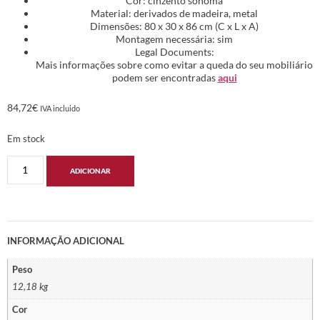
Cor: cinzento sonoma
Material: derivados de madeira, metal
Dimensões: 80 x 30 x 86 cm (C x L x A)
Montagem necessária: sim
Legal Documents:
Mais informações sobre como evitar a queda do seu mobiliário
podem ser encontradas
aqui
84,72
€
IVA incluido
Em stock
ADICIONAR
INFORMAÇÃO ADICIONAL
Peso
12,18 kg
Cor