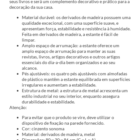
seus livros e será um complemento decorativo e prático para a
decoração da sua casa.
Material durável: os derivados de madeira possuem uma
qualidade excecional, com uma superfície suave, e
apresentam força, estabilidade e resistência à humidade.
Feita em derivados de madeira, a estante é fácil de
limpar.
Amplo espaço de arrumação: a estante oferece um
amplo espaço de arrumação para manter as suas
revistas, livros, artigos decorativos e outros artigos
essenciais do dia-a-dia bem organizados e ao seu
alcance.
Pés ajustáveis: os quatro pés ajustáveis com almofadas
de plástico mantêm a estante equilibrada em superfícies
irregulares e aumentam a estabilidade.
Estrutura de metal: a estrutura de metal acrescenta um
estilo industrial no seu interior, enquanto assegura
durabilidade e estabilidade.
Atenção:
Para evitar que o produto se vire, deve utilizar o
dispositivo de fixação na parede fornecido.
Cor: cinzento sonoma
Material: derivados de madeira, metal
Dimensões: 80 x 30 x 86 cm (C x L x A)