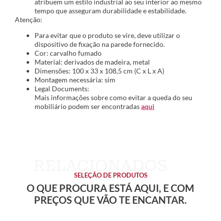
atribuem um estilo industrial ao seu interior ao mesmo
tempo que asseguram durabilidade e estabilidade.
Atenção:
Para evitar que o produto se vire, deve utilizar o
dispositivo de fixação na parede fornecido.
Cor: carvalho fumado
Material: derivados de madeira, metal
Dimensões: 100 x 33 x 108,5 cm (C x L x A)
Montagem necessária: sim
Legal Documents:
Mais informações sobre como evitar a queda do seu
mobiliário podem ser encontradas
aqui
SELEÇÃO DE PRODUTOS
O QUE PROCURA ESTÁ AQUI, E COM
PREÇOS QUE VÃO TE ENCANTAR.