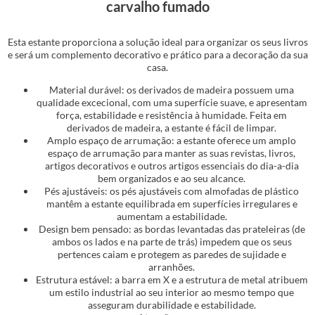
carvalho fumado
Esta estante proporciona a solução ideal para organizar os seus livros
e será um complemento decorativo e prático para a decoração da sua
casa.
Material durável: os derivados de madeira possuem uma
qualidade excecional, com uma superfície suave, e apresentam
força, estabilidade e resistência à humidade. Feita em
derivados de madeira, a estante é fácil de limpar.
Amplo espaço de arrumação: a estante oferece um amplo
espaço de arrumação para manter as suas revistas, livros,
artigos decorativos e outros artigos essenciais do dia-a-dia
bem organizados e ao seu alcance.
Pés ajustáveis: os pés ajustáveis com almofadas de plástico
mantêm a estante equilibrada em superfícies irregulares e
aumentam a estabilidade.
Design bem pensado: as bordas levantadas das prateleiras (de
ambos os lados e na parte de trás) impedem que os seus
pertences caiam e protegem as paredes de sujidade e
arranhões.
Estrutura estável: a barra em X e a estrutura de metal atribuem
um estilo industrial ao seu interior ao mesmo tempo que
asseguram durabilidade e estabilidade.