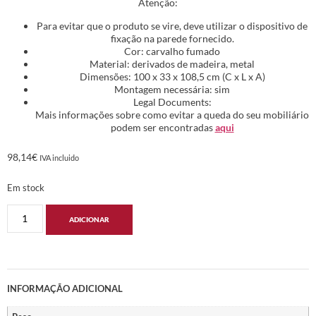
Atenção:
Para evitar que o produto se vire, deve utilizar o dispositivo de
fixação na parede fornecido.
Cor: carvalho fumado
Material: derivados de madeira, metal
Dimensões: 100 x 33 x 108,5 cm (C x L x A)
Montagem necessária: sim
Legal Documents:
Mais informações sobre como evitar a queda do seu mobiliário
podem ser encontradas
aqui
98,14
€
IVA incluido
Em stock
ADICIONAR
INFORMAÇÃO ADICIONAL