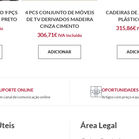
O 9 PÇS
4 PCS CONJUNTO DE MÓVEIS
CADEIRAS DE 
, PRETO
DE TV DERIVADOS MADEIRA
PLÁSTIC
CINZA CIMENTO
315,86
€
do
I
306,71
€
IVA incluido
ADICIONAR
ADIC
UPORTE ONLINE
OPORTUNIDADES
m canal de comunicação online
Artigos com preço e qu
Úteis
Área Legal