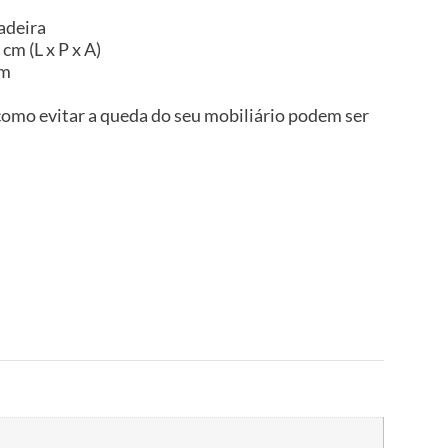
adeira
cm (L x P x A)
im
omo evitar a queda do seu mobiliário podem ser