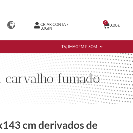
0
CRIAR CONTA /
0,00
€
LOGIN
TV, IMAGEM E SOM
a carvalho fumado
x143 cm derivados de