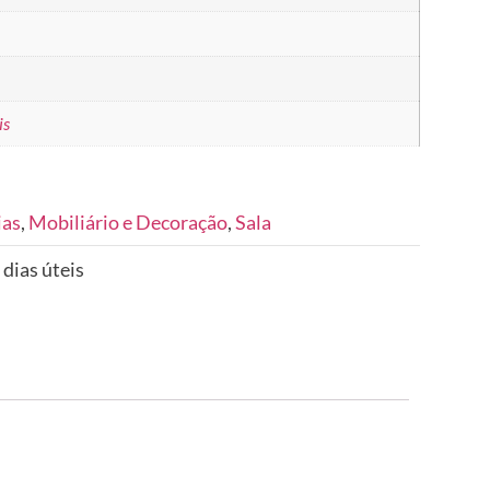
is
ias
,
Mobiliário e Decoração
,
Sala
 dias úteis