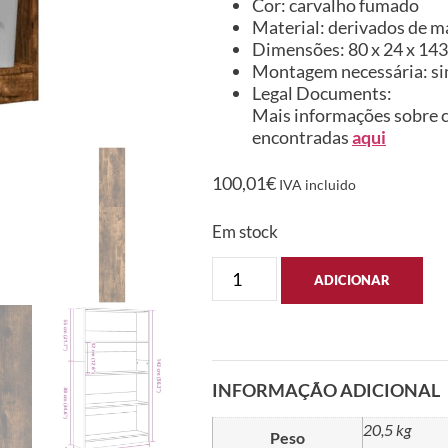
Cor: carvalho fumado
Material: derivados de m
Dimensões: 80 x 24 x 143 
Montagem necessária: s
Legal Documents:
Mais informações sobre c
encontradas
aqui
100,01
€
IVA incluido
Em stock
ADICIONAR
INFORMAÇÃO ADICIONAL
20,5 kg
Peso