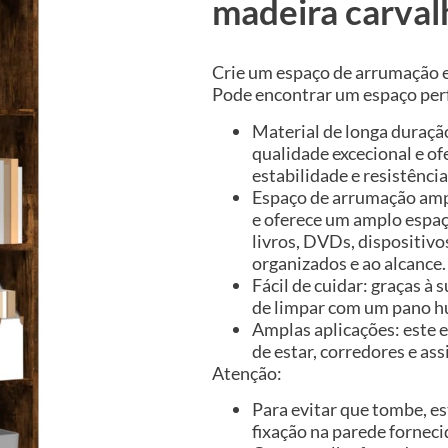
madeira carva
Crie um espaço de arrumação ex
Pode encontrar um espaço perf
Material de longa duraç
qualidade excecional e o
estabilidade e resistênci
Espaço de arrumação amp
e oferece um amplo espaç
livros, DVDs, dispositiv
organizados e ao alcance.
Fácil de cuidar: graças à 
de limpar com um pano h
Amplas aplicações: este e
de estar, corredores e as
Atenção:
Para evitar que tombe, es
fixação na parede forneci