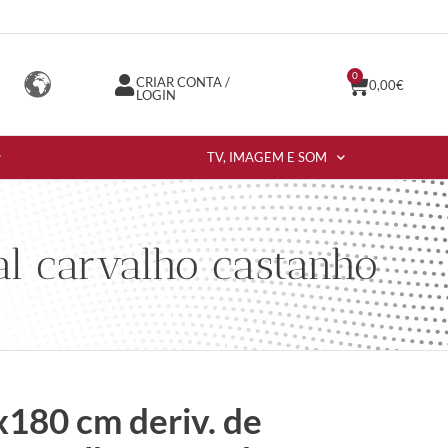
0
CRIAR CONTA /
0,00
€
LOGIN
TV, IMAGEM E SOM
l carvalho castanho
180 cm deriv. de