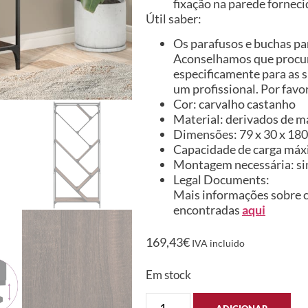
fixação na parede forneci
Útil saber:
Os parafusos e buchas par
Aconselhamos que procure
especificamente para as s
um profissional. Por favor
Cor: carvalho castanho
Material: derivados de m
Dimensões: 79 x 30 x 180 
Capacidade de carga máx
Montagem necessária: s
Legal Documents:
Mais informações sobre c
encontradas
aqui
169,43
€
IVA incluido
Em stock