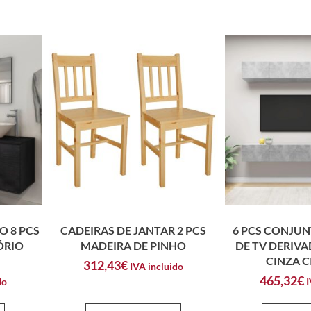
O 8 PCS
CADEIRAS DE JANTAR 2 PCS
6 PCS CONJUN
ÓRIO
MADEIRA DE PINHO
DE TV DERIV
CINZA 
312,43
€
IVA incluido
465,32
€
do
I