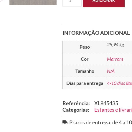
ADICIONAR
INFORMAÇÃO ADICIONAL
25,94 kg
Peso
Cor
Marrom
Tamanho
N/A
Dias para entrega
4-10 dias úte
Referência:
XL845435
Categorias:
Estantes e livrar
Prazos de entrega: de 4 a 10