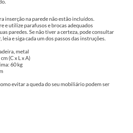
do.
a inserção na parede não estão incluídos.
 e utilize parafusos e brocas adequados
uas paredes. Se não tiver a certeza, pode consultar
, leia e siga cada um dos passos das instruções.
adeira, metal
cm (C x L x A)
ima: 60 kg
im
omo evitar a queda do seu mobiliário podem ser