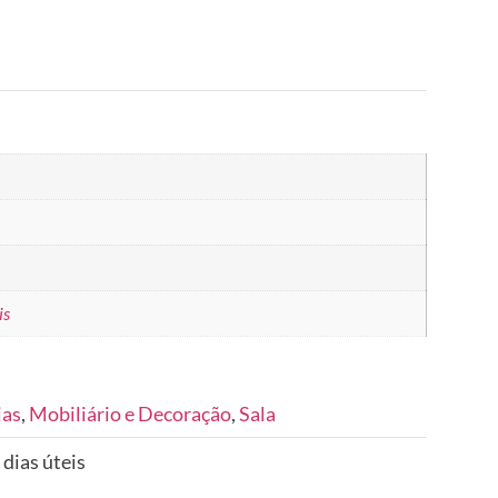
is
ias
,
Mobiliário e Decoração
,
Sala
 dias úteis