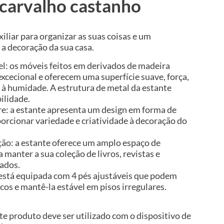
carvalho castanho
iliar para organizar as suas coisas e um
a decoração da sua casa.
el: os móveis feitos em derivados de madeira
cecional e oferecem uma superfície suave, força,
a à humidade. A estrutura de metal da estante
ilidade.
e: a estante apresenta um design em forma de
porcionar variedade e criatividade à decoração do
ão: a estante oferece um amplo espaço de
manter a sua coleção de livros, revistas e
ados.
e está equipada com 4 pés ajustáveis que podem
scos e mantê-la estável em pisos irregulares.
te produto deve ser utilizado com o dispositivo de