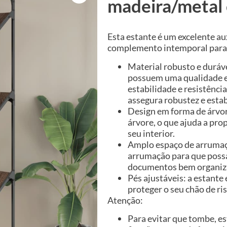
madeira/metal 
Esta estante é um excelente aux
complemento intemporal para 
Material robusto e duráv
possuem uma qualidade ex
estabilidade e resistênci
assegura robustez e estab
Design em forma de árvor
árvore, o que ajuda a pro
seu interior.
Amplo espaço de arrumaç
arrumação para que possa 
documentos bem organiz
Pés ajustáveis: a estant
proteger o seu chão de ri
Atenção:
Para evitar que tombe, es